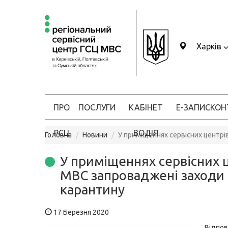
Харків
ПРО
ПОСЛУГИ
КАБІНЕТ
Е-ЗАПИС
КОН
РСЦ
ВОДІЯ
Головна
Новини
У приміщеннях сервісних центрі
У приміщеннях сервісних 
МВС запроваджені заходи 
карантину
17 Березня 2020
Відпов