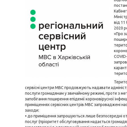
поста
Кабіне
Мініст
від 11
2020 р
«Про з
пошир
терито
короно
COVID-
запро
карант
терито
Терито
сервісні центри МВС продовжують надавати адмініст
послуги громадянам у звичайному режимі, проте з м
запобігання поширення епідемії короновірусної інфекці
приміщеннях сервісних центрів МВС запроваджені нас
заходи:
• до приміщення запрошуються лише безпосередні о
послуг (пріоритет обслуговування надається громадян