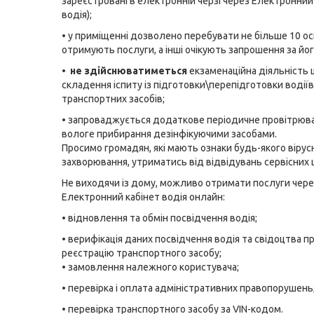
зареєстровані в електронній черзі через Електронний
водія);
• у приміщенні дозволено перебувати не більше 10 осіб
отримують послуги, а інші очікують запрошення за йо
•
не здійснюватиметься
екзаменаційна діяльність
складення іспиту із підготовки\перепідготовки водіїв
транспортних засобів;
• запроваджується додаткове періодичне провітрюва
вологе прибирання дезінфікуючими засобами.
Просимо громадян, які мають ознаки будь-якого вірус
захворювання, утриматись від відвідувань сервісних 
Не виходячи із дому, можливо отримати послуги чере
Електронний кабінет водія онлайн:
• відновлення та обмін посвідчення водія;
• верифікація даних посвідчення водія та свідоцтва 
реєстрацію транспортного засобу;
• замовлення належного користувача;
• перевірка і оплата адміністративних правопорушень
• перевірка транспортного засобу за VIN-кодом.