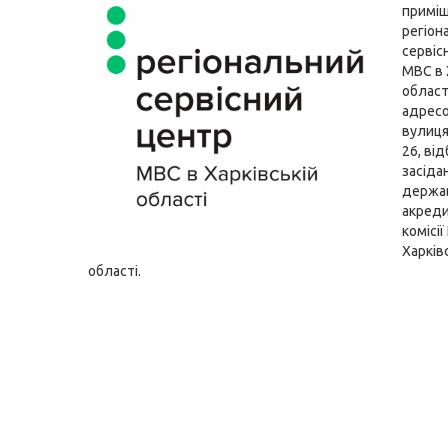
приміщ
регіон
сервіс
МВС в 
област
адресо
вулиц
26, ві
засіда
держа
акреди
комісі
Харків
області.