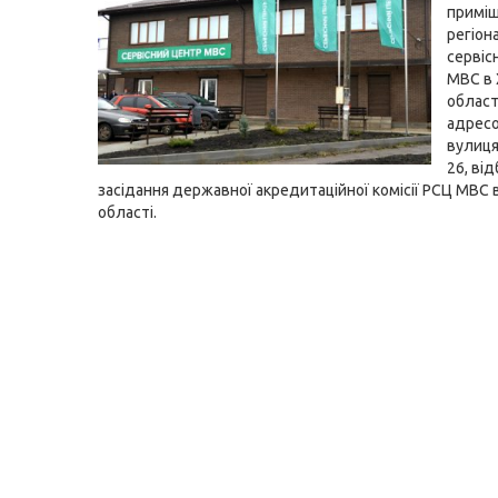
приміщ
регіон
сервіс
МВС в 
област
адресо
вулиц
26, ві
засідання державної акредитаційної комісії РСЦ МВС в
області.