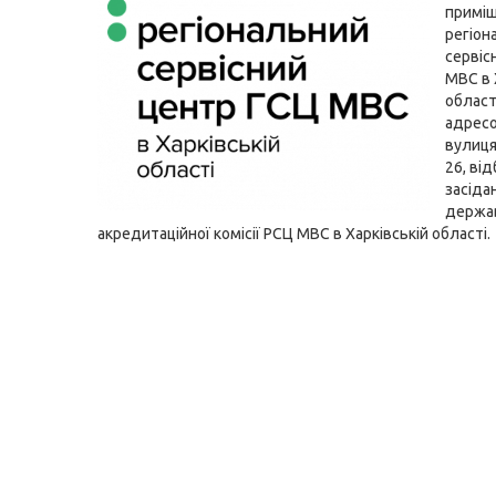
приміщ
регіон
сервіс
МВС в 
област
адресо
вулиц
26, ві
засіда
держа
акредитаційної комісії РСЦ МВС в Харківській області.