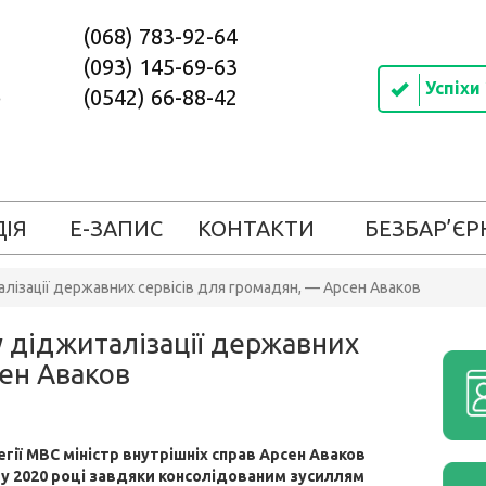
(068) 783-92-64
(093) 145-69-63
Успіхи
(0542) 66-88-42
ДІЯ
Е-ЗАПИС
КОНТАКТИ
БЕЗБАР’ЄР
алізації державних сервісів для громадян, — Арсен Аваков
у діджиталізації державних
сен Аваков
егії МВС міністр внутрішніх справ Арсен Аваков
 у 2020 році завдяки консолідованим зусиллям