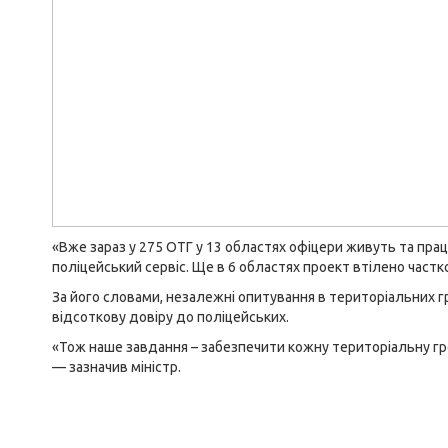
«Вже зараз у 275 ОТГ у 13 областях офіцери живуть та пр
поліцейський сервіс. Ще в 6 областях проект втілено частк
За його словами, незалежні опитування в територіальних г
відсоткову довіру до поліцейських.
«Тож наше завдання – забезпечити кожну територіальну гр
— зазначив міністр.