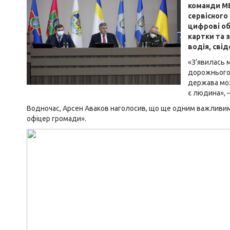
команди МВ
сервісного
цифрові об
картки та 
водія, сві
«З’явилась 
дорожнього 
держава мож
є людина», —
Водночас, Арсен Аваков наголосив, що ще одним важливим
офіцер громади».