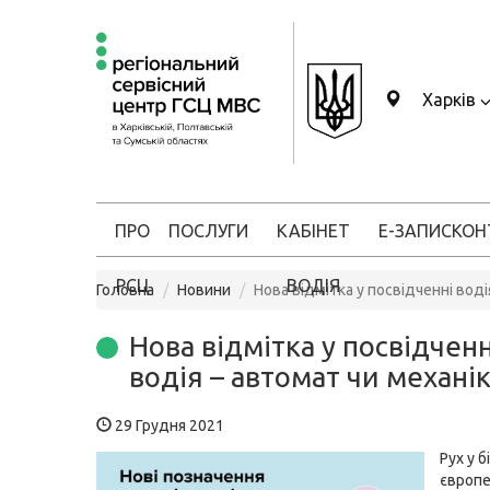
Харків
ПРО
ПОСЛУГИ
КАБІНЕТ
Е-ЗАПИС
КОН
РСЦ
ВОДІЯ
Головна
Новини
Нова відмітка у посвідченні воді
Нова відмітка у посвідченн
водія – автомат чи механі
29 Грудня 2021
Рух у б
європе