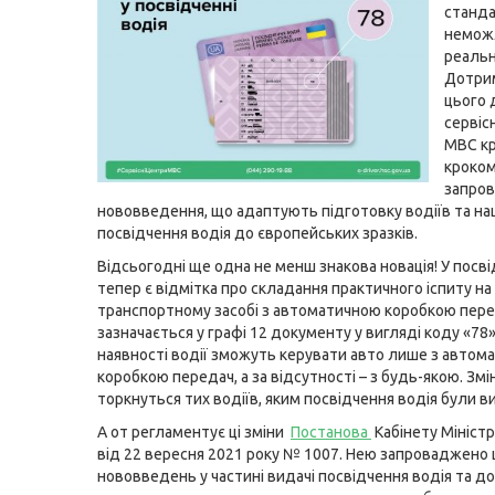
станда
немож
реальн
Дотри
цього 
сервіс
МВС кр
кроко
запро
нововведення, що адаптують підготовку водіїв та на
посвідчення водія до європейських зразків.
Відсьогодні ще одна не менш знакова новація! У посві
тепер є відмітка про складання практичного іспиту на
транспортному засобі з автоматичною коробкою пере
зазначається у графі 12 документу у вигляді коду «78».
наявності водії зможуть керувати авто лише з автом
коробкою передач, а за відсутності – з будь-якою. Змі
торкнуться тих водіїв, яким посвідчення водія були ви
А от регламентує ці зміни
Постанова
Кабінету Міністр
від 22 вересня 2021 року № 1007. Нею запроваджено 
нововведень у частині видачі посвідчення водія та д