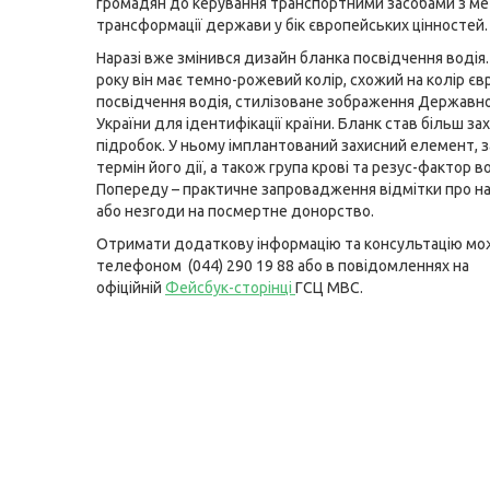
громадян до керування транспортними засобами з м
трансформації держави у бік європейських цінностей.
Наразі вже змінився дизайн бланка посвідчення водія
року він має темно-рожевий колір, схожий на колір є
посвідчення водія, стилізоване зображення Державн
України для ідентифікації країни. Бланк став більш з
підробок. У ньому імплантований захисний елемент, 
термін його дії, а також група крові та резус-фактор во
Попереду – практичне запровадження відмітки про н
або незгоди на посмертне донорство.
Отримати додаткову інформацію та консультацію мо
телефоном (044) 290 19 88 або в повідомленнях на
офіційній
Фейсбук-сторінці
ГСЦ МВС.