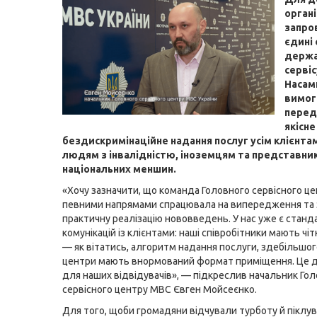
орган
запро
єдині
держа
сервіс
Насам
вимог
перед
якісне
бездискримінаційне надання послуг усім клієнта
людям з інвалідністю, іноземцям та представни
національних меншин.
«Хочу зазначити, що команда Головного сервісного ц
певними напрямами спрацювала на випередження та
практичну реалізацію нововведень. У нас уже є станд
комунікацій із клієнтами: наші співробітники мають чітк
— як вітатись, алгоритм надання послуги, здебільшого
центри мають внормований формат приміщення. Це 
для наших відвідувачів», — підкреслив начальник Го
сервісного центру МВС Євген Мойсеєнко.
Для того, щоби громадяни відчували турботу й піклув