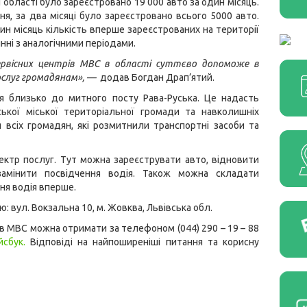
й області було зареєстровано 19 000 авто за один місяць.
я, за два місяці було зареєстровано всього 5000 авто.
н місяць кількість вперше зареєстрованих на території
нні з аналогічними періодами.
рвісних центрів МВС в області суттєво допоможе в
ослуг громадянам», —
додав Богдан Драп’ятий.
ся близько до митного посту Рава-Руська. Це надасть
кої міської територіальної громади та навколишніх
 всіх громадян, які розмитнили транспортні засоби та
ктр послуг. Тут можна зареєструвати авто, відновити
замінити посвідчення водія. Також можна складати
ня водія вперше.
 вул. Вокзальна 10, м. Жовква, Львівська обл.
в МВС можна отримати за телефоном (044) 290 – 19 – 88
йсбук
.
Відповіді на найпоширеніші питання та корисну