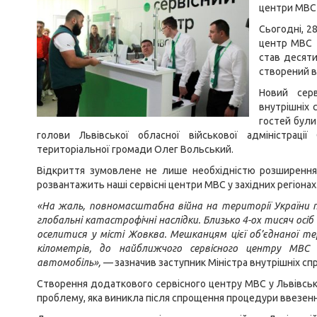
центри МВС 
Сьогодні, 2
центр МВС 
став десяти
створений в
Новий сер
внутрішніх 
гостей були
голови Львівської обласної військової адміністраці
територіальної громади Олег Вольський.
Відкриття зумовлене не лише необхідністю розширення 
розвантажить наші сервісні центри МВС у західних регіонах
«На жаль, повномасштабна війна на території України п
глобальні катастрофічні наслідки. Близько 4-ох тисяч осіб
оселитися у місті Жовква. Мешканцям цієї об’єднаної т
кілометрів, до найближчого сервісного центру МВС 
автомобіль», —
зазначив заступник Міністра внутрішніх сп
Створення додаткового сервісного центру МВС у Львівськ
проблему, яка виникла після спрощення процедури ввезення