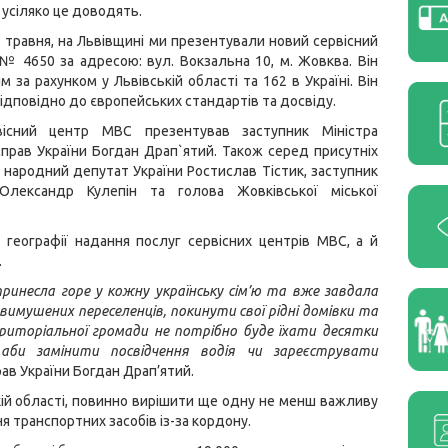
усіляко це доводять.
8 травня, на Львівщині ми презентували новий сервісний
№ 4650 за адресою: вул. Вокзальна 10, м. Жовква.
Він
м за рахунком у Львівській області та 162 в Україні. Він
ідповідно до європейських стандартів та досвіду.
вісний центр МВС презентував заступник Міністра
справ України Богдан Драп`ятий. Також серед присутніх
 народний депутат України Ростислав Тістик, заступник
ї Олександр Кулепін та голова Жовківської міської
географії надання послуг сервісних центрів МВС, а й
.
ринесла горе у кожну українську сім’ю та вже завдала
 вимушених переселенців, покинути свої рідні домівки та
ериторіальної громади не потрібно буде їхати десятки
аби замінити посвідчення водія чи зареєструвати
рав України Богдан Драп’ятий.
ій області, повинно вирішити ще одну не менш важливу
 транспортних засобів із-за кордону.