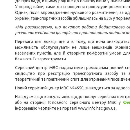
До прикладу, в цьому році ще до початку війни у Львівські
У період війни, саме до спрощення процедури розмитненн
Однак, після впровадження нульового розмитнення, за оди
України транспортних засобів збільшилась на 65% у порівня
«Ми розраховуємо, що початок роботи додаткового се
розвантажені інших центрів та пришвидшить надання п
Переваги цієї локації ще й в тому, що вона знаходить
можливість обслуговувати не лише мешканців Жовківсь
населених пунктів, але й створити комфортні умови для
бажають їх зареєструвати.
Сервісний центр МВС надаватиме громадянам повний спе
свідоцтво про реєстрацію транспортного засобу та 
теоретичний та практичний іспит для отримання посвідчен
Новий сервісний центр МВС №4650, знаходиться за адресою:
Нагадуємо, що консультацію щодо послуг сервісних центрі
або на сторінці Головного сервісного центру МВС у
Фе
інформацію черпайте на порталі
www.info.hsc.gov.ua .