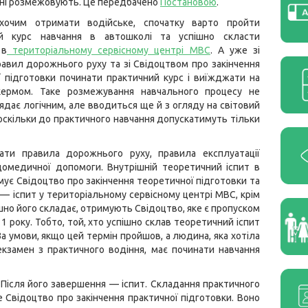
ині розмежовують. Це передбачено
Постановою
.
хочим отримати водійське, спочатку варто пройти
ий курс навчання в автошколі та успішно скласти
 в
територіальному сервісному центрі МВС
. А уже зі
авил дорожнього руху та зі Свідоцтвом про закінчення
 підготовки починати практичний курс і виїжджати на
кермом. Таке розмежування навчального процесу не
ядає логічним, але вводиться ще й з огляду на світовий
 оскільки до практичного навчання допускатимуть тільки
ати правила дорожнього руху, правила експлуатації
домедичної допомоги. Внутрішній теоретичний іспит в
мує Свідоцтво про закінчення теоретичної підготовки та
— іспит у територіальному сервісному центрі МВС, крім
успішно його складає, отримують Свідоцтво, яке є пропуском
1 року. Тобто, той, хто успішно склав теоретичний іспит
 За умови, якщо цей термін пройшов, а людина, яка хотіла
екзамен з практичного водіння, має починати навчання
 Після його завершення — іспит. Складання практичного
е Свідоцтво про закінчення практичної підготовки. Воно