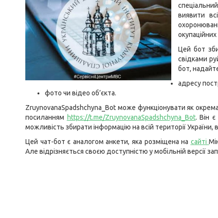
спеціальн
виявити вс
охоронювані
окупаційних 
Цей бот зби
свідками ру
бот, надайт
адресу пост
фото чи відео об’єкта.
ZruynovanaSpadshchyna_Bot може функціонувати як окрема
посиланням
https://t.me/ZruynovanaSpadshchyna_Bot
.
Він є
можливість збирати інформацію на всій території України,
Цей чат-бот є аналогом анкети, яка розміщена на
сайті
Мі
Але відрізняється своєю доступністю у мобільній версії за