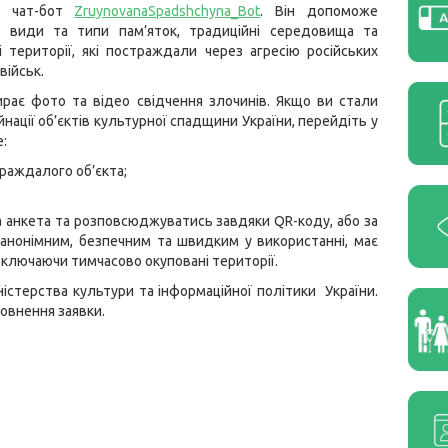
ий чат-бот
ZruynovanaSpadshchyna_Bot
. Він допоможе
і види та типи пам’яток, традиційні середовища та
 території, які постраждали через агресію російських
військ.
рає фото та відео свідчення злочинів. Якщо ви стали
йнації об’єктів культурної спадщини України, перейдіть у
е:
раждалого об’єкта;
 анкета та розповсюджуватись завдяки QR-коду, або за
 анонімним, безпечним та швидким у використанні, має
 включаючи тимчасово окуповані території.
ністерства культури та інформаційної політики України.
повнення заявки.