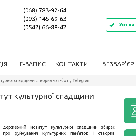
(068) 783-92-64
(093) 145-69-63
Успіхи
(0542) 66-88-42
ДІЯ
Е-ЗАПИС
КОНТАКТИ
БЕЗБАР’ЄР
турної спадщини створив чат-бот у Telegram
тут культурної спадщини
й державний інститут культурної спадщини збирає
ю про руйнування культурних пам’яток і створив