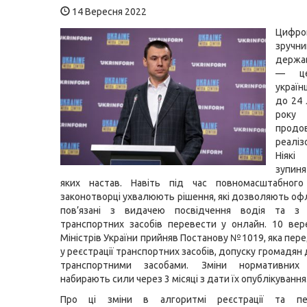
14 Вересня 2022
Цифро
зручни
держа
— ц
украї
до 24
рок
продо
реаліз
Ніякі
зупиня
яких настав. Навіть під час повномасштабного
законотворці ухвалюють рішення, які дозволяють оф
пов’язані з видачею посвідчення водія та з 
транспортних засобів перевести у онлайн. 10 вер
Міністрів України прийняв Постанову №1019, яка пер
у реєстрації транспортних засобів, допуску громадян
транспортними засобами. Зміни нормативних 
набирають сили через 3 місяці з дати їх опублікування
Про ці зміни в алгоритмі реєстрації та пер