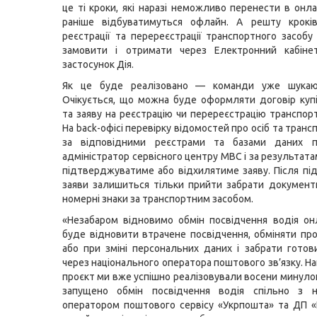
це ті кроки, які наразі неможливо перенести в онла
раніше відбуватимуться офлайн. А решту крокі
реєстрації та перереєстрації транспортного засоб
замовити і отримати через Електронний кабіне
застосунок Дія.
Як це буде реалізовано — команди уже шукаю
Очікується, що можна буде оформляти договір куп
та заяву на реєстрацію чи перереєстрацію транспорт
На back-офісі перевірку відомостей про осіб та транс
за відповідними реєстрами та базами даних 
адміністратор сервісного центру МВС і за результат
підтверджуватиме або відхилятиме заяву. Після п
заяви залишиться тільки прийти забрати документи
номерні знаки за транспортним засобом.
«Незабаром відновимо обмін посвідчення водія о
буде відновити втрачене посвідчення, обміняти пр
або при зміні персональних даних і забрати гото
через національного оператора поштового зв’язку. Н
проєкт ми вже успішно реалізовували восени минулог
запущено обмін посвідчення водія спільно з н
оператором поштового сервісу «Укрпошта» та ДП «І