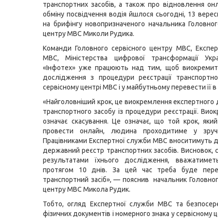
транспортних засобів, а також про відновлення он
обміну посвідчення водія йшлося сьогодні, 13 верес
на брифінгу новопризначеного начальника Головног
центру МВС Миколи Рудика.
Команди Головного сервісного центру МВС, Експе
МВС, Міністерства цифрової трансформації Ук
«Інфотех» уже працюють над тим, щоб виокремит
дослідження з процедури реєстрації транспортно
сервісному центрі МВС і у майбутньому перевести її в
«Найголовніший крок, це виокремлення експертного
транспортного засобу із процедури реєстрації. Вио
означає скасування. Це означає, що той крок, як
провести онлайн, людина проходитиме у зруч
Працівниками Експертної служби МВС вноситимуть д
державний реєстр транспортних засобів. Висновок, 
результатами їхнього дослідження, вважатимет
протягом 10 днів. За цей час треба буде пере
транспортний засіб», — пояснив начальник Головног
центру МВС Микола Рудик.
Тобто, огляд Експертної служби МВС та безпосер
фізичних документів і номерного знака у сервісному