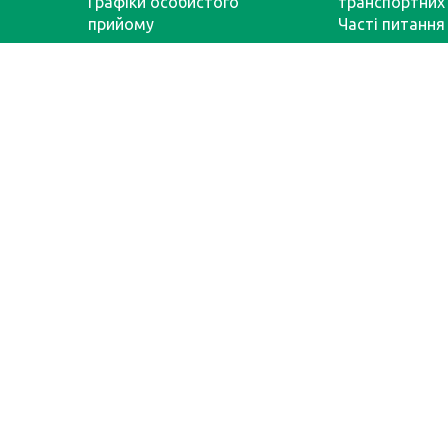
Графіки особистого
транспортних 
прийому
Часті питання