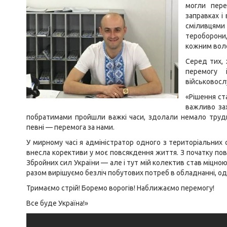
могли пере
заправках і
сміливцями 
тероборони
кожним воло
Серед тих, 
перемогу
військовосл
«Рішення ст
важливо зах
побратимами пройшли важкі часи, здолали немало трудн
певні — перемога за нами.
У мирному часі я адміністратор одного з територіальних 
внесла корективи у моє повсякдення життя. З початку п
Збройних сил України — але і тут мій колектив став міцно
разом вирішуємо безліч побутових потреб в обладнанні, одяз
Тримаємо стрій! Боремо ворогів! Наближаємо перемогу!
Все буде Україна!»