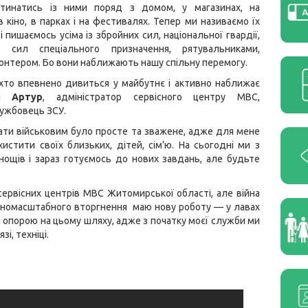
тинатись із ними поряд з домом, у магазинах, на
 в кіно, в парках і на фестивалях. Тепер ми називаємо їх
і пишаємось усіма із збройних сил, національної гвардії,
, сил спеціального призначення, рятувальниками,
нтером. Бо вони наближають нашу спільну перемогу.
хто впевнено дивиться у майбутнє і активно наближає
 і
Артур
, адміністратор сервісного центру МВС,
ужбовець ЗСУ.
ати військовим було просте та зважене, адже для мене
истити своїх близьких, дітей, сім’ю. На сьогодні ми з
ощів і зараз готуємось до нових завдань, але будьте
сервісних центрів МВС Житомирської області, але війна
овномасштабного вторгнення маю нову роботу — у лавах
ю опорою на цьому шляху, адже з початку моєї служби ми
і, техніці.