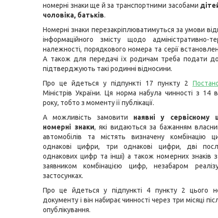
номерні знаки ще й за транспортними засобами
діте
чоловіка, батьків
.
Номерні знаки перезакріплюватимуться за умови відп
інформаційного змісту щодо адміністративно-тер
належності, порядкового номера та серії встановле
А також для передачі їх родичам треба подати до
підтверджують такі родинні відносини.
Про це йдеться у підпункті 17 пункту 2
Постан
Міністрів України. Ця норма набула чинності з 14 
року, тобто з моменту її публікації.
А можливість замовити
наявні у сервісному 
номерні знаки
, які видаються за бажанням власни
автомобілів та містять визначену комбінацію ц
однакові цифри, три однакові цифри, дві посл
однакових цифр та інші) а також номерних знаків 
заявником комбінацією цифр, незабаром реалі
застосунках.
Про це йдеться у підпункті 4 пункту 2 цього н
документу і він набирає чинності через три місяці піс
опублікування.