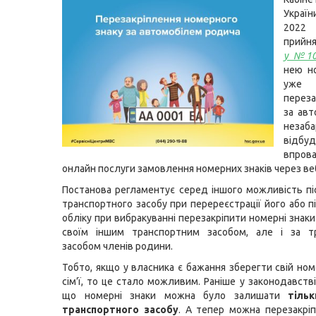
Україн
202
прийн
у №10
нею н
уже
перез
за авт
незаб
відбуд
впров
онлайн послуги замовлення номерних знаків через ве
Постанова регламентує серед іншого можливість п
транспортного засобу при перереєстрації його або п
обліку при вибракуванні перезакріпити номерні знаки
своїм іншим транспортним засобом, але і за т
засобом членів родини.
Тобто, якщо у власника є бажання зберегти свій ном
сім’ї, то це стало можливим. Раніше у законодавств
що номерні знаки можна було залишати
тіль
транспортного засобу
. А тепер можна перезакрі