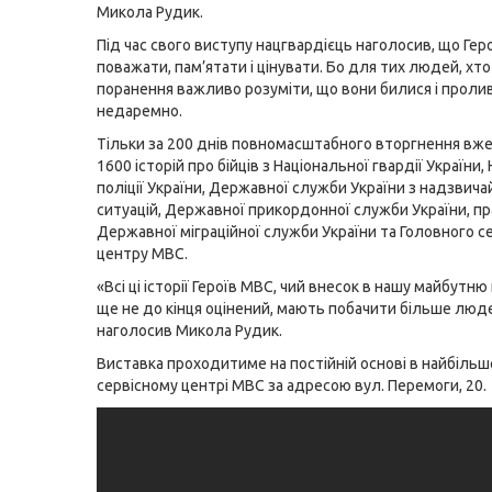
Микола Рудик.
Під час свого виступу нацгвардієць наголосив, що Гер
поважати, пам’ятати і цінувати. Бо для тих людей, хт
поранення важливо розуміти, що вони билися і проли
недаремно.
Тільки за 200 днів повномасштабного вторгнення вже
1600 історій про бійців з Національної гвардії України,
поліції України, Державної служби України з надзвича
ситуацій, Державної прикордонної служби України, пр
Державної міграційної служби України та Головного с
центру МВС.
«Всі ці історії Героїв МВС, чий внесок в нашу майбутн
ще не до кінця оцінений, мають побачити більше люде
наголосив Микола Рудик.
Виставка проходитиме на постійній основі в найбільшо
сервісному центрі МВС за адресою вул. Перемоги, 20.