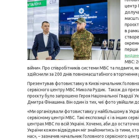
центр
долуча
масшт
проєкт
в рамк
створ
окрем
перше
видан
МВС: 2
війни». Про співробітників системи МВС та подвиги, як
здійснили за 200 днів повномасштабного вторгнення р
Презентував фотовиставку в Києві начальник Головн
сервісного центру МВС Микола Рудик. Також до презе
проєкту було запрошено Героя Національної Гвардії У
Дмитра Фінашина. Він один із тих, чиї фото увійшли д
«Ми організували фотовиставку у найбільшому в Украї
сервісному центрі МВС. Такі експозиції є і в інших серв
центрах МВС по всій Україні. Хочемо, аби до остаточн
України кожен відвідувач міг знайомитись із тими, хт
нас», – зазначив начальник Головного сервісного цен