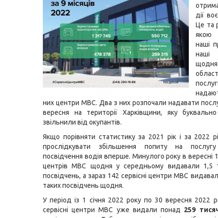
отрим
дії во
Це та 
якою 
наші п
наші
щодня
облас
послуг
надаю
них центри МВС. Два з них розпочали надавати посл
вересня на території Харківщини, яку буквальн
звільнили від окупантів.
Якщо порівняти статистику за 2021 рік і за 2022 р
прослідкувати збільшення попиту на послугу
посвідчення водія вперше. Минулого року в вересні 
центрів МВС щодня у середньому видавали 1,5 т
посвідчень, а зараз 142 сервісні центри МВС видавал
таких посвідчень щодня.
У період із 1 січня 2022 року по 30 вересня 2022 
сервісні центри МВС уже видали понад
259 тися