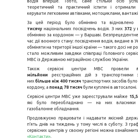
водія вперше. Тобто, саме стільки осіб усп
теоретичний та практичний іспити і отримали
керувати легковими автівками, мотоциклами, вантаж
За цей період було обміняно та відновлено
м
тисячу
національних посвідчень водія. З них
372
у 
обміняно за кордоном — у Варшаві. Безпрецедентне
час дії воєнного стану: посвідчення водія, видане в У
обміняти на території іншої країни — такого досі не ро
стало можливим завдяки співпраці Головного серві
МВС із Державною міграційною службою України.
Також сервісні центри МВС провели
мільйони
реєстраційних дій з транспортними з
них
більше ніж 400 тисяч
транспортних засобів було
кордону, а
понад
78 тисяч
були куплені в автосалоні.
Сервісні центри МВС уже зареєстрували майже
15,
які було переобладнано — на них власники 
газобалонне обладнання.
Продовжуємо працювати і надавати якісний держа
п’ять днів на тиждень у тому числі в суботу. З гра
сервісних центрів у своєму регіоні можна ознайоми
«Контакти»
.