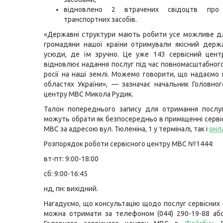
відновлено 2 втрачених свідоцтв про 
транспортних засобів.
«Державні структури мають робити усе можливе д
громадяни нашої країни отримували якісний держ
усюди, де їм зручно. Це уже 143 сервісний цент
відновлює надання послуг під час повномасштабног
росії на наші землі. Можемо говорити, що надаємо 
областях України», — зазначає начальник Головног
центру МВС Микола Рудик.
Талон попереднього запису для отримання послуг
можуть обрати як безпосередньо в приміщенні серві
МВС за адресою вул. Тюленіна, 1 у терміналі, так і
онл
Розпорядок роботи сервісного центру МВС №1444:
вт-пт: 9:00-18:00
сб: 9:00-16:45
нд, пн: вихідний.
Нагадуємо, що консультацію щодо послуг сервісних
можна отримати за телефоном (044) 290-19-88 або