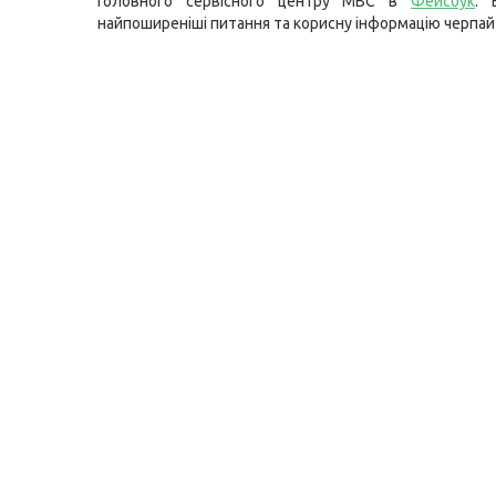
Головного сервісного центру МВС в
Фейсбук
. 
найпоширеніші питання та корисну інформацію черпай