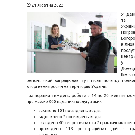
21 Жовтня 2022
У Ден
та з
Украї
Покро
Богоро
відно
послу
центр
у По
Донець
Він с
регіоні, який запрацював тут після початку повн
вторгнення росіян на територію України.
І за перший тиждень роботи з 14 по 20 жовтня мо
про майже 300 наданих послуг, з яких:
замінено 101 посвідчень водія;
відновлено 7 посвідчень водія;
складено 40 теоретичних та 7 практичних іспиті
проведено 118 реєстраційних дій з тра
засобами;