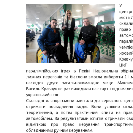
У се
центр
міста 
склал
право
автом
паралі
чемпі
Ярови
Кравчу
Цієї
паралімпійських іграх в Пекіні Національна збір
лижних перегонів та біатлону змогла вибороти 21 
наслідок друге загальнокомандне місце. Макси
Василь Кравчук не раз виходили на старт і піднімал
український стяг.
Сьогодні ж спортсмени завітали до сервісного цен
отримати посвідчення водія. Вони успішно скла
теоретичний, а потім практичний іспити на прав
автомобілем. За результатами іспитів отримали свої
відміткою про право керування транспортним
обладнаними ручним керуванням.