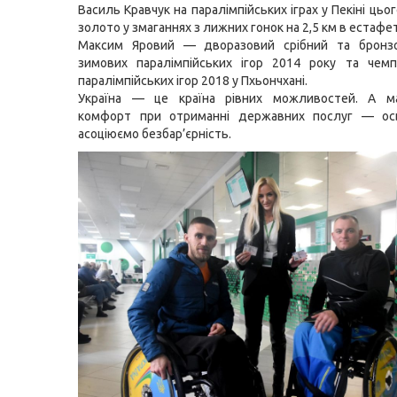
Василь Кравчук на паралімпійських іграх у Пекіні цьо
золото у змаганнях з лижних гонок на 2,5 км в естафет
Максим Яровий — дворазовий срібний та бронз
зимових паралімпійських ігор 2014 року та чемп
паралімпійських ігор 2018 у Пхьончхані.
Україна — це країна рівних можливостей. А м
комфорт при отриманні державних послуг — о
асоціюємо безбар’єрність.