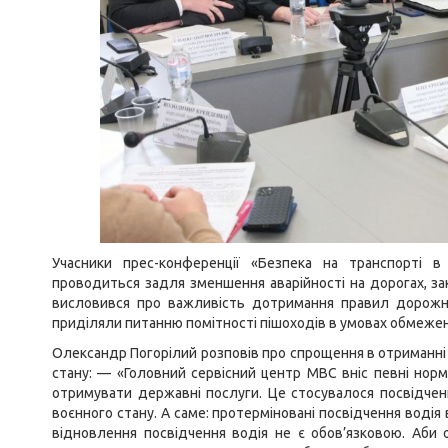
Учасники прес-конференції «Безпека на транспорті 
проводиться задля зменшення аварійності на дорогах, зак
висловився про важливість дотримання правил дорожньо
приділяли питанню помітності пішоходів в умовах обмежено
Олександр Погорілий розповів про спрощення в отриманні 
стану: — «Головний сервісний центр МВС вніс певні норм
отримувати державні послуги. Це стосувалося посвідчення
воєнного стану. А саме: протерміновані посвідчення воді
відновлення посвідчення водія не є обов’язковою. Аби 