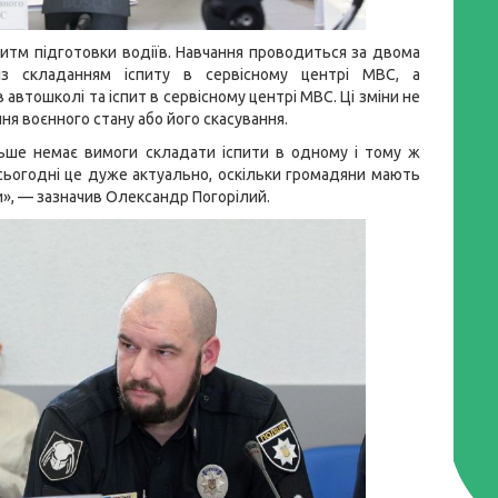
ритм підготовки водіїв. Навчання проводиться за двома
із складанням іспиту в сервісному центрі МВС, а
в автошколі та іспит в сервісному центрі МВС. Ці зміни не
ння воєнного стану або його скасування.
льше немає вимоги складати іспити в одному і тому ж
 сьогодні це дуже актуально, оскільки громадяни мають
и», — зазначив Олександр Погорілий.