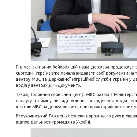
Під час активних бойових дій наша держава продовжує 
сьогодні, Україна вже почала видавати свої документи на т
центру МВС та Державної міграційної служби України у В
водія у центрах ДП «Документ».
Також, Головний сервісний центр МВС разом з Міністерс
послугу з обміну чи відновлення посвідчення водія он
центрів МВС на деокупованих територіях і прифронтових мі
Всеукраїнський Тиждень безпеки дорожнього руху в Україні
відповідальності громадян в Україні.