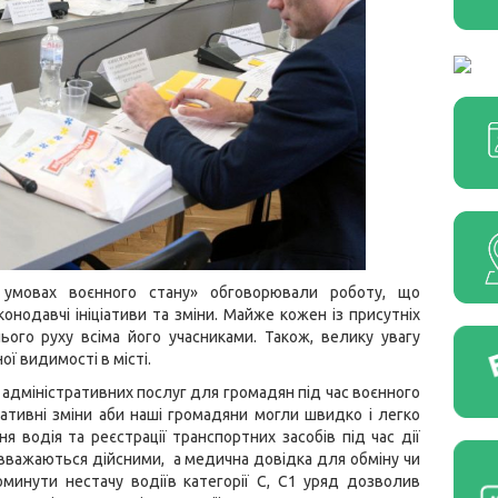
в умовах воєнного стану» обговорювали роботу, що
онодавчі ініціативи та зміни. Майже кожен із присутніх
го руху всіма його учасниками. Також, велику увагу
ї видимості в місті.
адміністративних послуг для громадян під час воєнного
ативні зміни аби наші громадяни могли швидко і легко
 водія та реєстрації транспортних засобів під час дії
я вважаються дійсними, а медична довідка для обміну чи
оминути нестачу водіїв категорії С, С1 уряд дозволив