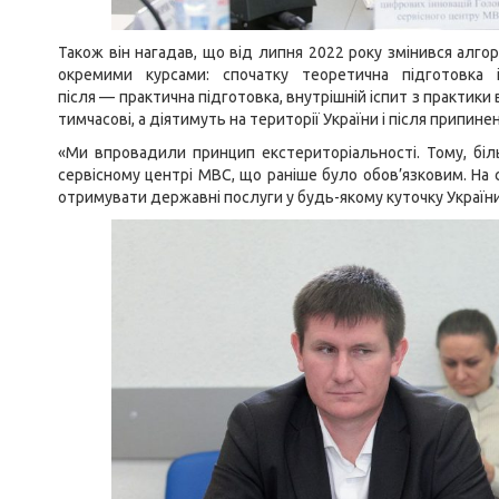
Також він нагадав, що від липня 2022 року змінився алго
окремими курсами: спочатку теоретична підготовка 
після — практична підготовка, внутрішній іспит з практики 
тимчасові, а діятимуть на території України і після припине
«Ми впровадили принцип екстериторіальності. Тому, бі
сервісному центрі МВС, що раніше було обов’язковим. На
отримувати державні послуги у будь-якому куточку Україн