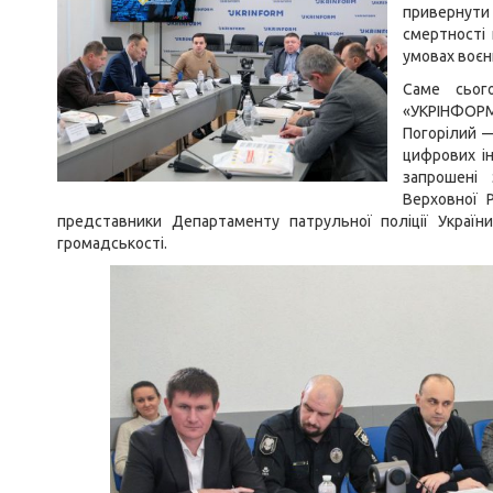
привернут
смертності 
умовах воєн
Саме сьог
«УКРІНФОРМ»
Погорілий 
цифрових ін
запрошені
Верховної 
представники Департаменту патрульної поліції України
громадськості.