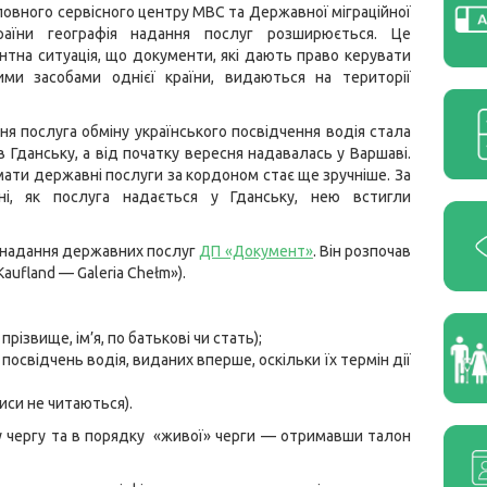
оловного сервісного центру МВС та Державної міграційної
раїни географія надання послуг розширюється. Це
тна ситуація, що документи, які дають право керувати
ими засобами однієї країни, видаються на території
ня послуга обміну українського посвідчення водія стала
 Гданську, а від початку вересня надавалась у Варшаві.
ати державні послуги за кордоном стає ще зручніше. За
і, як послуга надається у Гданську, нею встигли
 надання державних послуг
ДП «Документ»
. Він розпочав
«Kaufland — Galeria Chełm»).
прізвище, ім’я, по батькові чи стать);
посвідчень водія, виданих вперше, оскільки їх термін дії
иси не читаються).
 чергу та в порядку «живої» черги — отримавши талон