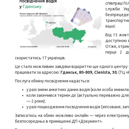
співпраці Г
служби Ук
безпрецеден
транспортн
іншої.
Від 15 жовт
доступною в
Отже, отрим
перші 2 дн
скористатись 17 українців.
Це стало можливим завдяки відкриттю ще одного центру
працювати за адресою:
Гданськ, 80-809, Cienista, 30
, (ТЦ 
Послуга обміну посвідчення надається:
у разі зміни анкетних даних водія (коли особа змінила 
коли закінчився термін дії (актуально переважно для 
— 2 роки);
у разі пошкодження посвідчення водія (зіпсоване, зап
Записатись на обмін можливо онлайн — через електронну
безпосередньо в приміщенні ДП «Документ».