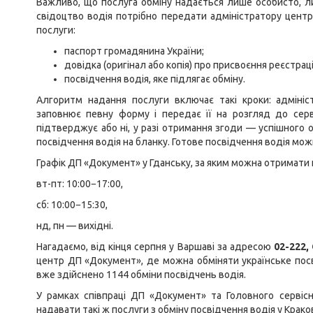
Важливо, що послуга обміну надається лише особисто, ли
свідоцтво водія потрібно передати адміністратору цент
послуги:
паспорт громадянина України;
довідка (оригінал або копія) про присвоєння реєстрац
посвідчення водія, яке підлягає обміну.
Алгоритм надання послуги включає такі кроки: адміні
заповнює певну форму і передає її на розгляд до серв
підтверджує або ні, у разі отримання згоди — успішного
посвідчення водія на бланку. Готове посвідчення водія мож
Графік ДП «Документ» у Гданську, за яким можна отримати 
вт-пт: 10:00−17:00,
сб: 10:00−15:30,
нд, пн — вихідні.
Нагадаємо, від кінця серпня у Варшаві за адресою
02-222,
центр ДП «Документ», де можна обміняти українське пос
вже здійснено 1144 обміни посвідчень водія.
У рамках співпраці ДП «Документ» та Головного серві
надавати такі ж послуги з обміну посвідчення водія у Краков