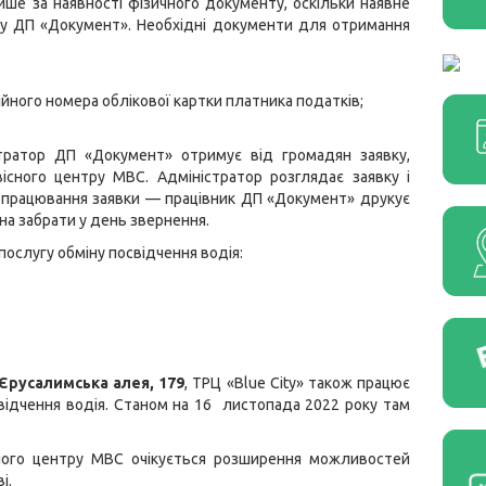
ше за наявності фізичного документу, оскільки наявне
ру ДП «Документ». Необхідні документи для отримання
ійного номера облікової картки платника податків;
стратор ДП «Документ» отримує від громадян заявку,
існого центру МВС. Адміністратор розглядає заявку і
 опрацювання заявки — працівник ДП «Документ» друкує
на забрати у день звернення.
послугу обміну посвідчення водія:
 Єрусалимська алея, 179
, ТРЦ «Blue City» також працює
відчення водія. Станом на 16 листопада 2022 року там
сного центру МВС очікується розширення можливостей
і.