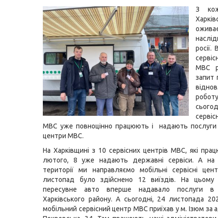
З ко
Харків
ожива
наслі
росії.
серві
МВС р
запит
відно
роб
сього
серві
МВС уже повноцінно працюють і надають послуги 
центри МВС.
На Харківщині з 10 сервісних центрів МВС, які пра
лютого, 8 уже надають державні сервіси. А на 
території ми направляємо мобільні сервісні цен
листопад було здійснено 12 виїздів. На цьому
пересувне авто вперше надавало послуги в 
Харківського району. А сьогодні, 24 листопада 20
мобільний сервісний центр МВС приїхав у м. Ізюм за 