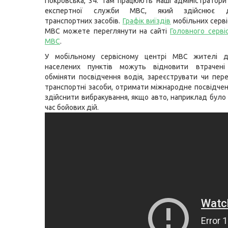
Покровська, 34. Там працюють наші адміністратори
експертної служби МВС, який здійснює д
транспортних засобів.
Графік виїздів
мобільних серві
МВС можете переглянути на сайті
Головного серві
МВС
.
У мобільному сервісному центрі МВС жителі д
населених пунктів можуть відновити втрачені
обміняти посвідчення водія, зареєструвати чи пер
транспортні засоби, отримати міжнародне посвідчен
здійснити вибракування, якщо авто, наприклад було
час бойових дій.