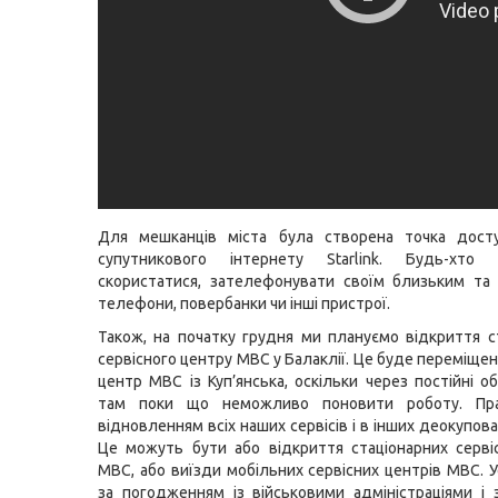
Для мешканців міста була створена точка досту
супутникового інтернету Starlink. Будь-хт
скористатися, зателефонувати своїм близьким та
телефони, повербанки чи інші пристрої.
Також, на початку грудня ми плануємо відкриття с
сервісного центру МВС у Балаклії. Це буде переміще
центр МВС із Куп’янська, оскільки через постійні о
там поки що неможливо поновити роботу. Пр
відновленням всіх наших сервісів і в інших деокупова
Це можуть бути або відкриття стаціонарних серві
МВС, або виїзди мобільних сервісних центрів МВС. 
за погодженням із військовими адміністраціями і