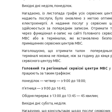
Вихідні дні: неділя, понеділок.
Нагадаємо, із листопада графік усіх сервісних цент
надають послуги, було оновлено з метою оптиміз
електроенергії. А надання послуг у сервісних 
здійснюється за попереднім записом. Отримати 
через функціонал
е-запис
на сайті Головного серві
МВС або в терміналах, які встановлено безп
приміщеннях сервісних центрів МВС.
Наголошуємо, що отримати талон попередньог
терміналі можна не пізніше, ніж за годину до кінця
сервісного центру МВС.
Головний та регіональні сервісні центри МВС
у 
працюють за таким графіком:
понеділок — четвер — з 9:00 до 18:00;
п’ятниця — з 9:00 до 16:45;
Обідня перерва: з 13:00 до 13:45 — 45 хвилин;
Вихідні дні: субота, неділя.
Нагадуємо, що консультацію щодо послуг сервісних