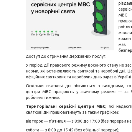
різдв
серві
МВС 
пра
роб
мож
кожен
мав
безпе
доступ до отримання державних послуг.
У період дії правового режиму воєнного стану не за
норми, які встановлюють святкові та неробочі дні. Ц
офіційних святкових та неробочих днів зараз в Україні
Оскільки святкові дні збігаються з вихідними, то 
центри МВС працюють у звичному режимі — за 
робочим тижнем.
Територіальні сервісні центри МВС
, які надают
святкові дні працюватимуть за таким графіком:
вівторок — п’ятниця — з 8:00 до 17:00 (без перерви на 
субота — з 8:00 до 15:45 (без обідньої перерви);