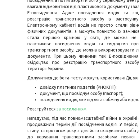
посвідчення, а потім забрати його у сервісному цент
взагалі відмовитися від пластикового документу і з
Е-посвідчення. Адже посвідчення водія та св
реєстрацію транспортного засобу в застосун
Електронному кабінеті водія не просто стали рів
фізичних документів, а можуть повністю їх замінюв
стала першою країною у світі, де можна не 
пластикове посвідчення водія та свідоцтво про
транспортного засобу, де можна використовувати 
документи. При цьому чинними такі Е-посвідчення
свідоцтво про реєстрацію транспортного засоб
території України.
Долучитися до бета-тесту можуть користувачі Дії, які
довідку платника податків (РНОКПП);
документ, що посвідчує особу (паспорт);
посвідчення водія, яке підлягає обміну або від
Реєструйтеся
за посиланням
.
Нагадуємо, під час повномасштабної війни в Україні
продовжили термін дії посвідчення водія. У період 
стану та протягом року з дня його скасування особа
до керування транспортними засобами певної к