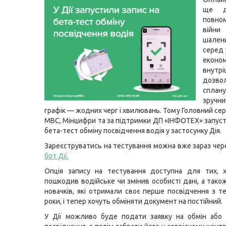
ще д
повно
вій
шале
серед 
екон
внутрі
дозво
сплан
зручни
графік — жодних черг і хвилювань. Тому Головний се
МВС, Мінцифри та за підтримки ДП «ІНФОТЕХ» запуст
бета-тест обміну посвідчення водія у застосунку Дія.
Зареєструватись на тестування можна вже зараз че
бот Дії
.
Опція запису на тестування доступна для тих, х
пошкодив водійське чи змінив особисті дані, а тако
новачків, які отримали своє перше посвідчення з те
роки, і тепер хочуть обміняти документ на постійний.
У Дії можливо буде подати заявку на обмін або 