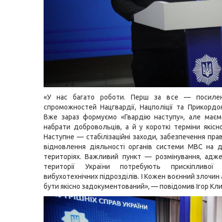
«У нас багато роботи. Перш за все — посиле
спроможностей Нацгвардії, Нацполіції та Прикордо
Вже зараз формуємо «Гвардію наступу», але маєм
набрати добровольців, а й у короткі терміни якісно
Наступне — стабілізаційні заходи, забезпечення пра
відновлення діяльності органів системи МВС на 
територіях. Важливий пункт — розмінування, адж
території України потребують прискіпливої 
вибухотехнічних підрозділів. І Кожен воєнний злочин
бути якісно задокументований», — повідомив Ігор Кл