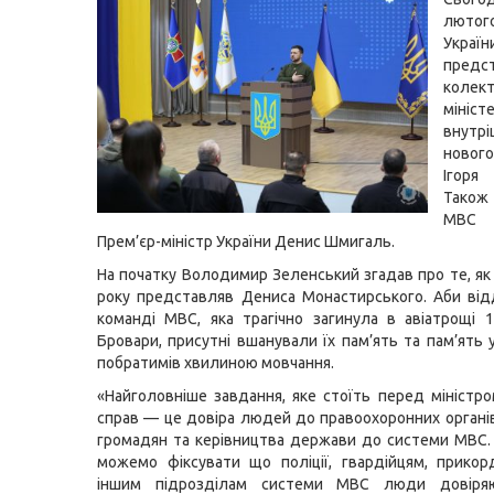
лютог
Україн
предс
колек
мініст
внутр
нового
Ігоря
Також
МВС 
Прем’єр-міністр України Денис Шмигаль.
На початку Володимир Зеленський згадав про те, як 
року представляв Дениса Монастирського. Аби ві
команді МВС, яка трагічно загинула в авіатрощі 1
Бровари, присутні вшанували їх пам’ять та пам’ять 
побратимів хвилиною мовчання.
«Найголовніше завдання, яке стоїть перед міністро
справ — це довіра людей до правоохоронних органів 
громадян та керівництва держави до системи МВС.
можемо фіксувати що поліції, гвардійцям, прико
іншим підрозділам системи МВС люди довіряю