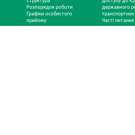
Структура
доступу до Є
Розпорядок роботи
державного р
Графіки особистого
транспортних 
прийому
Часті питання