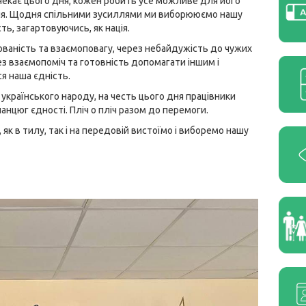
 чекає цього дня, кожен робить усе можливе для його
я. Щодня спільними зусиллями ми виборююємо нашу
ь, загартовуючись, як нація.
ованість та взаємоповагу, через небайдужість до чужих
ез взаємопоміч та готовність допомагати іншим і
я наша єдність.
 українського народу, на честь цього дня працівники
анцюг єдності. Пліч о пліч разом до перемоги.
як в тилу, так і на передовій вистоїмо і виборемо нашу