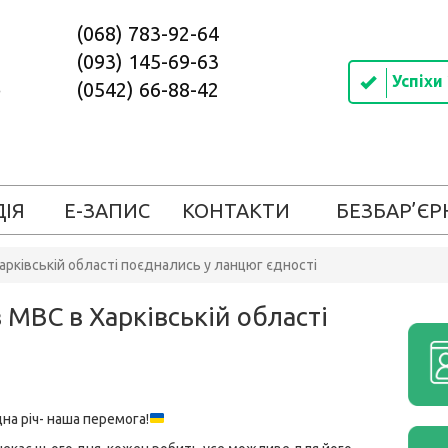
(068) 783-92-64
(093) 145-69-63
Успіхи
(0542) 66-88-42
ДІЯ
Е-ЗАПИС
КОНТАКТИ
БЕЗБАР’ЄР
арківській області поєднались у ланцюг єдності
 МВС в Харківській області
на річ- наша перемога!