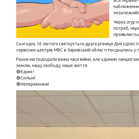
Вся Україна
наближеннн
незалежнійст
Через згурт
потреб, чер
проявляєтьс
Сьогодні, 16 лютого святкується друга річниця Дня єдності
сервісних центрів МВС в Харківській області поєднались у л
Разом ми пододали важкі часи війни, але єдиним ланцюгом, 
землю, нашу свободу, наше життя.
🟢Єдині !
🟢Сильні!
🟢Непереможні!