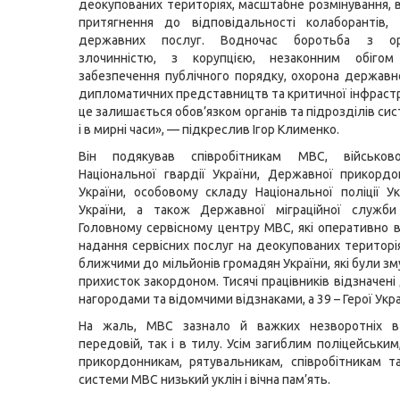
деокупованих територіях, масштабне розмінування, 
притягнення до відповідальності колаборантів, 
державних послуг. Водночас боротьба з орг
злочинністю, з корупцією, незаконним обігом 
забезпечення публічного порядку, охорона державн
дипломатичних представництв та критичної інфрастр
це залишається обов’язком органів та підрозділів си
і в мирні часи», — підкреслив Ігор Клименко.
Він подякував співробітникам МВС, військов
Національної гвардії України, Державної прикорд
України, особовому складу Національної поліції У
України, а також Державної міграційної служби
Головному сервісному центру МВС, які оперативно
надання сервісних послуг на деокупованих територі
ближчими до мільйонів громадян України, які були з
прихисток закордоном. Тисячі працівників відзначен
нагородами та відомчими відзнаками, а 39 – Герої Укра
На жаль, МВС зазнало й важких незворотніх в
передовій, так і в тилу. Усім загиблим поліцейським
прикордонникам, рятувальникам, співробітникам т
системи МВС низький уклін і вічна пам’ять.