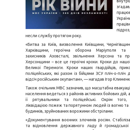
внутр
зга
прац
Укр
праці
підро
несли службу протягом року.
«Битва за Київ, визволення Київщини, Чернігівщи
Харківщини, героїчна оборона Маріуполя та 
захисників Азовсталі, звільнення Херсона та пр
Херсонщини – все це героїчні кроки. Кроки до нашо
Великої Перемоги. Кроки наших гвардійців, прик
поліцейських, які разом із бійцями ЗСУ пліч-о-пліч
відсіч російським окупантам», — нагадав Ігор Клименк
Також очільник МВС зазначив, що масштабна евакуаці
населення ведеться з районів активних бойових дій,
її рятувальники та поліцейські. Окрім того,
ліквідацією пожеж та порятунном людей із вогню та 
будинків, зруйнованих ворожими обстрілами.
«Документування воєнних злочинів росіян. Стабіліза
та відновлення державного ладу й громадської