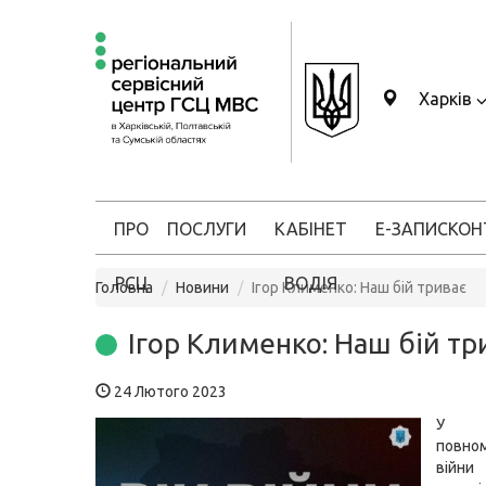
Харків
ПРО
ПОСЛУГИ
КАБІНЕТ
Е-ЗАПИС
КОН
РСЦ
ВОДІЯ
Головна
Новини
Ігор Клименко: Наш бій триває
Ігор Клименко: Наш бій тр
24 Лютого 2023
У р
повно
війн