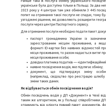
Раніше така ж послуга обміну українського посвідче
українське була доступна тільки в Польщі. За два не
2023 року у 4 центрах там уже обміняли 3 445 посві
попит на отримання такої послуги не спадає, тому б
узгоджені рішення, які дозволяють розширити геогр
послуги через центри Паспортного сервісу.
Для отримання послуги необхідно подати пакет доку
паспорт громадянина України із зазначе
зареєстрованим місцем проживання, а якщ
форматі ID-картки без наявних відомостей пр
місця проживання, то разом надається витяг пр
місця проживання особи;
довідка платника податків — «ідентифікаційний
наявне посвідчення водія, яке підлягає обміну;
документ, що підтверджує зміну особи
(наприклад, свідоцтво про реєстрацію шлюбу 
зміни таких даних.
Як відбувається обмін посвідчення водія?
Обмін посвідчень водія у ДП «Документ» в Чехії від
таким же алгоритмом, як у Польщі: співробітники Д
отримують від клієнта повний пакет документів, 