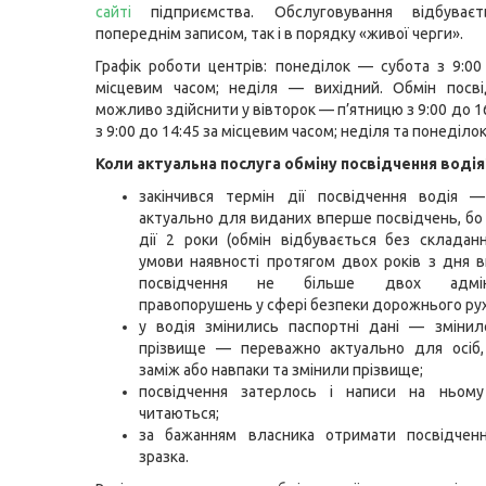
сайті
підприємства. Обслуговування відбуває
попереднім записом, так і в порядку «живої черги».
Графік роботи центрів: понеділок — субота з 9:00
місцевим часом; неділя — вихідний. Обмін посві
можливо здійснити у вівторок — п’ятницю з 9:00 до 16
з 9:00 до 14:45 за місцевим часом; неділя та понеділок
Коли актуальна послуга обміну посвідчення водія
закінчився термін дії посвідчення водія 
актуально для виданих вперше посвідчень, бо 
дії 2 роки (обмін відбувається без складанн
умови наявності протягом двох років з дня в
посвідчення не більше двох адміні
правопорушень у сфері безпеки дорожнього рух
у водія змінились паспортні дані — змінил
прізвище — переважно актуально для осіб,
заміж або навпаки та змінили прізвище;
посвідчення затерлось і написи на ньом
читаються;
за бажанням власника отримати посвідченн
зразка.