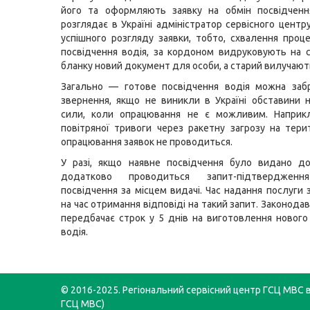
його та оформляють заявку на обмін посвідчення
розглядає в Україні адміністратор сервісного центр
успішного розгляду заявки, тобто, схвалення проц
посвідчення водія, за кордоном видруковують на 
бланку новий документ для особи, а старий вилучают
Загально — готове посвідчення водія можна заб
звернення, якщо не виникли в Україні обставини 
сили, коли опрацювання не є можливим. Наприкл
повітряної тривоги через ракетну загрозу на терит
опрацювання заявок не проводиться.
У разі, якщо наявне посвідчення було видано до
додатково проводиться запит-підтвердження
посвідчення за місцем видачі. Час надання послуги 
на час отримання відповіді на такий запит. Законода
передбачає строк у 5 днів на виготовлення нового
водія.
© 2016-2025. Регіональний сервісний центр ГСЦ МВС в 
ГСЦ МВС)