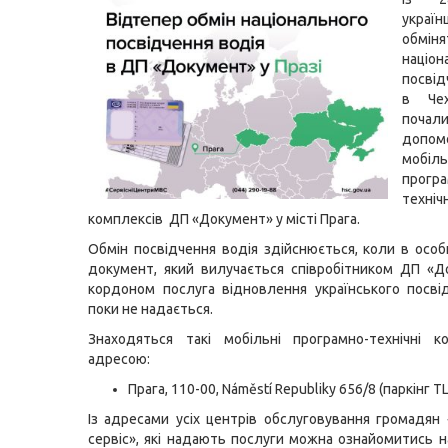
украї
обміня
націон
посві
в Чех
почали
допом
мобіль
програ
техніч
комплексів ДП «Документ» у місті Прага.
Обмін посвідчення водія здійснюється, коли в особ
документ, який вилучається співробітником ДП «Д
кордоном послуга відновлення українського посві
поки не надається.
Знаходяться такі мобільні програмно-технічні к
адресою:
Прага, 110-00, Náměstí Republiky 656/8 (паркінг ТЦ
Із адресами усіх центрів обслуговування громадян
сервіс», які надають послуги можна ознайомитись н