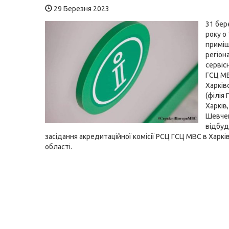
29 Березня 2023
31 бер
року о 
приміщ
регіон
сервіс
ГСЦ М
Харків
(філія
Харків,
Шевчен
відбуд
засідання акредитаційної комісії РСЦ ГСЦ МВС в Харкі
області.