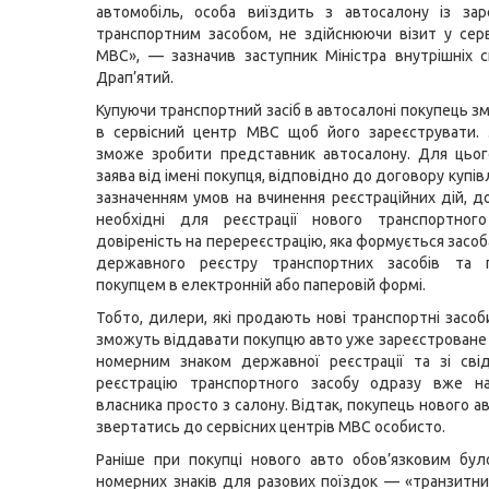
автомобіль, особа виїздить з автосалону із зар
транспортним засобом, не здійснюючи візит у сер
МВС», — зазначив заступник Міністра внутрішніх 
Драп’ятий.
Купуючи транспортний засіб в автосалоні покупець з
в сервісний центр МВС щоб його зареєструвати. 
зможе зробити представник автосалону. Для цьог
заява від імені покупця, відповідно до договору купів
зазначенням умов на вчинення реєстраційних дій, до
необхідні для реєстрації нового транспортног
довіреність на перереєстрацію, яка формується засо
державного реєстру транспортних засобів та п
покупцем в електронній або паперовій формі.
Тобто, дилери, які продають нові транспортні засоб
зможуть віддавати покупцю авто уже зареєстроване в
номерним знаком державної реєстрації та зі сві
реєстрацію транспортного засобу одразу вже на
власника просто з салону. Відтак, покупець нового 
звертатись до сервісних центрів МВС особисто.
Раніше при покупці нового авто обов’язковим бу
номерних знаків для разових поїздок — «транзитн