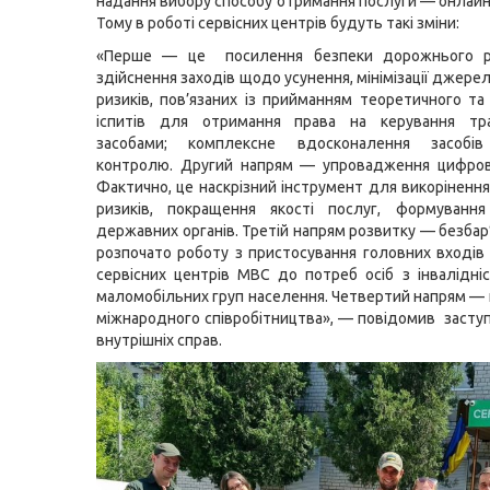
надання вибору способу отримання послуги — онлайн
Тому в роботі сервісних центрів будуть такі зміни:
«Перше — це посилення безпеки дорожнього р
здійснення заходів щодо усунення, мінімізації джере
ризиків, пов’язаних із прийманням теоретичного та
іспитів для отримання права на керування тр
засобами; комплексне вдосконалення засобів
контролю. Другий напрям — упровадження цифрови
Фактично, це наскрізний інструмент для викорінення
ризиків, покращення якості послуг, формуванн
державних органів. Третій напрям розвитку — безбар
розпочато роботу з пристосування головних входів
сервісних центрів МВС до потреб осіб з інвалідні
маломобільних груп населення. Четвертий напрям —
міжнародного співробітництва», — повідомив заступ
внутрішніх справ.