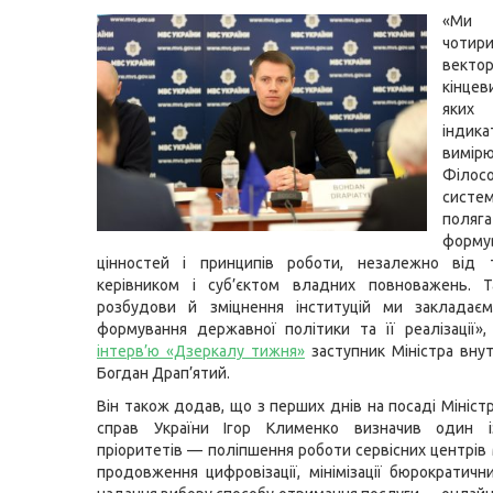
«Ми 
чоти
векто
кінцев
яких
індика
вимірю
Філосо
сист
пол
форму
цінностей і принципів роботи, незалежно від 
керівником і суб’єктом владних повноважень. 
розбудови й зміцнення інституцій ми закладає
формування державної політики та її реалізації
інтерв’ю «Дзеркалу тижня»
заступник Міністра внут
Богдан Драп’ятий.
Він також додав, що з перших днів на посаді Мініст
справ України Ігор Клименко визначив один 
пріоритетів — поліпшення роботи сервісних центрі
продовження цифровізації, мінімізації бюрократичн