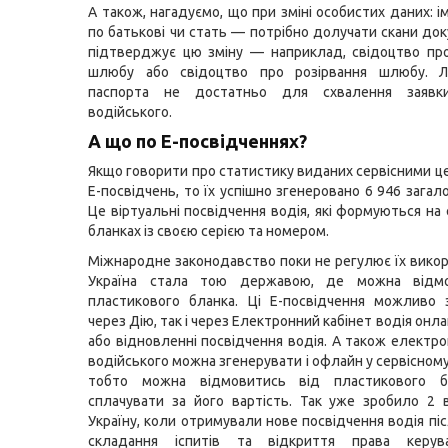
А також, нагадуємо, що при зміні особистих даних: ім
по батькові чи стать — потрібно долучати скани док
підтверджує цю зміну — наприклад, свідоцтво пр
шлюбу або свідоцтво про розірвання шлюбу. 
паспорта не достатньо для схвалення заявк
водійського.
А що по Е-посвідченнях?
Якщо говорити про статистику виданих сервісними 
Е-посвідчень, то їх успішно згенеровано 6 946 загало
Це віртуальні посвідчення водія, які формуються на
бланках із своєю серією та номером.
Міжнародне законодавство поки не регулює їх викор
Україна стала тою державою, де можна відмо
пластикового бланка. Ці Е-посвідчення можливо 
через Дію, так і через Електронний кабінет водія онла
або відновленні посвідчення водія. А також електро
водійського можна згенерувати і офлайн у сервісном
тобто можна відмовитись від пластикового б
сплачувати за його вартість. Так уже зробило 2 
Україну, коли отримували нове посвідчення водія пі
складання іспитів та відкриття права керув