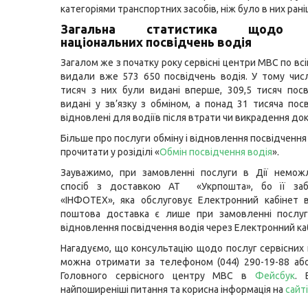
категоріями транспортних засобів, ніж було в них рані
Загальна статистика щодо 
національних посвідчень водія
Загалом же з початку року сервісні центри МВС по всі
видали вже 573 650 посвідчень водія. У тому чис
тисяч з них були видані вперше, 309,5 тисяч пос
видані у зв’язку з обміном, а понад 31 тисяча пос
відновлені для водіїв після втрати чи викрадення до
Більше про послуги обміну і відновлення посвідченн
прочитати у розіділі «
Обмін посвідчення водія
».
Зауважимо, при замовленні послуги в Дії немож
спосіб з доставкою АТ «Укрпошта», бо її за
«ІНФОТЕХ», яка обслуговує Електронний кабінет в
поштова доставка є лише при замовленні послуг
відновлення посвідчення водія через Електронний каб
Нагадуємо, що консультацію щодо послуг сервісних
можна отримати за телефоном (044) 290-19-88 або
Головного сервісного центру МВС в
Фейсбук
. 
найпоширеніші питання та корисна інформація на
сайті