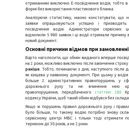
отриманням виключно Е-посвідчення водія, тобто в
формі без використання пластикового бланка.
Аналізуючи статистику, маємо констатувати, що н
заявки опрацьовуються успішно і призводять
посвідчення водія. Адміністратори сервісних 
відхилили 5 980 заявок і ці водії отримали причину 
новий документ.
Основні причини відмов при замовленн
Варто наголосити, що обмін виданого вперше посвід
на 2 роки, можливо виключно після закінчення строку й
раніше
. Тобто, починаючи з дня, наступного після д
як кінцева у наявному документі. При цьому у водія
більше 2 адміністративних правопорушень у сф
дорожнього руху та не вчинення нею кри
правопорушення, передбаченого
статтею 286
Кри
кодексу України, щоб такий обмін відбувся без складан
Якщо ж порушень правил дорожнього руху і прави
було більше, то такому водію потрібно знову скла
сервісному центрі МВС і тільки тоді отримати п
терміном дії 30 років, а не 2 роки.