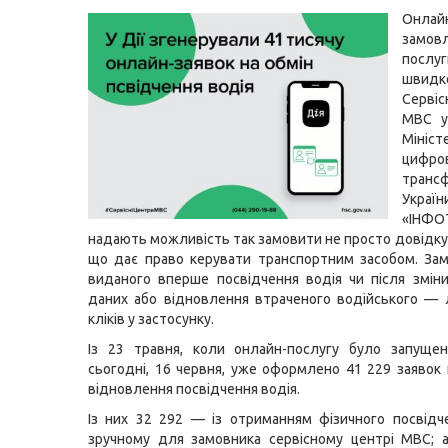
Онлай
замов
посл
швидк
Серві
МВС у
Мініст
цифро
трансф
Укра
«ІНФО
надають можливість так замовити не просто довідку,
що дає право керувати транспортним засобом. За
виданого вперше посвідчення водія чи після змін
даних або відновлення втраченого водійського — л
кліків у застосунку.
Із 23 травня, коли онлайн-послугу було запущен
сьогодні, 16 червня, уже оформлено 41 229 заявок 
відновлення посвідчення водія.
Із них 32 292 — із отриманням фізичного посвідч
зручному для замовника сервісному центрі МВС; 