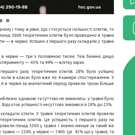
му і тому ж рівні. Що стосується і кількості іспитів, то
Понад 3600 теоретичних іспитів було проведено в травні
яти — в червні. Успішно з першого разу складали у травні
 а в червні — три з половиною тисячі. Теж бачимо дещо
ксперименту — 45% та 44% — влітку зараз.
з першого разу теоретичних іспитів. 28% було успішно
, коли в класах було вже по 4 камери спостереження. У
 А в червні за аналогічний період провели трохи більше
риблизно однакові та суттєво не змінились: у травні було
0. Відсоток успішності несуттєво знизився із 28% до 25%.
складати іспити. У травні теоретичних іспитів провели
еоретичних іспитів. Це успішність з першого разу на
ровели понад 5300 у травні. І значно менше за такий же
 травні — 2200, у червні — 1400. Це 42% що у травні, та