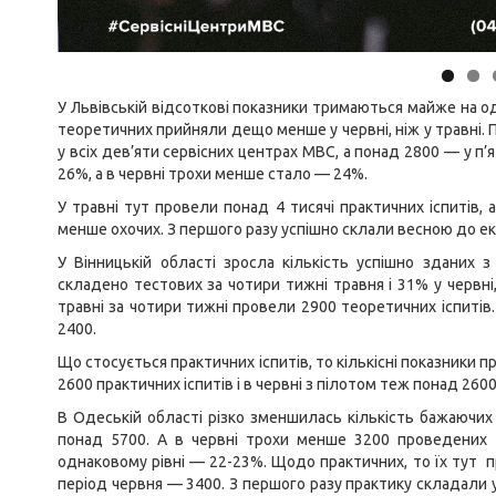
У Львівській відсоткові показники тримаються майже на одно
теоретичних прийняли дещо менше у червні, ніж у травні. 
у всіх дев’яти сервісних центрах МВС, а понад 2800 — у п’
26%, а в червні трохи менше стало — 24%.
У травні тут провели понад 4 тисячі практичних іспитів,
менше охочих. З першого разу успішно склали весною до е
У Вінницькій області зросла кількість успішно зданих 
складено тестових за чотири тижні травня і 31% у червні
травні за чотири тижні провели 2900 теоретичних іспитів.
2400.
Що стосується практичних іспитів, то кількісні показники п
2600 практичних іспитів і в червні з пілотом теж понад 260
В Одеській області різко зменшилась кількість бажаючих 
понад 5700. А в червні трохи менше 3200 проведених т
однаковому рівні — 22-23%. Щодо практичних, то їх тут п
період червня — 3400. З першого разу практику складали у