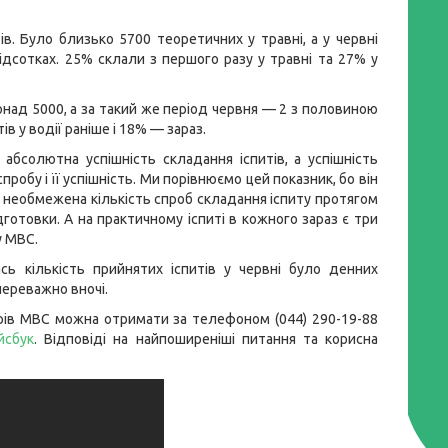
ів. Було близько 5700 теоретичних у травні, а у червні
ідсотках. 25% склали з першого разу у травні та 27% у
понад 5000, а за такий же період червня — 2 з половиною
в у водії раніше і 18% — зараз.
абсолютна успішність складання іспитів, а успішність
пробу і її успішність. Ми порівнюємо цей показник, бо він
 є необмежена кількість спроб складання іспиту протягом
дготовки. А на практичному іспиті в кожного зараз є три
у МВС.
ь кількість прийнятих іспитів у червні було денних
 переважно вночі.
рів МВС можна отримати за телефоном (044) 290-19-88
йсбук
. Відповіді на найпоширеніші питання та корисна