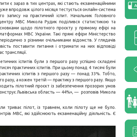
спити є зараз в тих центрах, які стають екзаменаційними
т уже впродовж цілого місяця тестується онлайн-система
го запису на практичний іспит. Начальник Головного
 центру МВС Микола Рудик поділився статистикою та
сновками щодо пілотного проєкту у прямому ефірі на
атформах МВС України. Такі прямі ефіри Міністерство
еріодично з різними очільниками відомств. У глядачів
вість поставити питання і отримати на них відповіді
ас трансляції.
етичних іспитів були з першого разу успішно складені
исяч практичних іспитів. При цьому понад 4 тисячі були
практичних іспитів з першого разу — понад 33%. Тобто,
о разу, а кожен третій — практику з першого разу. Якщо
роходить пілотний проєкт із забезпечення прозорих умов
емонструє Львівська область — 44%», — розповів Микола
ли триває пілот, із травнем, коли пілоту ще не було.
нтрів МВС, які здійснюють екзаменаційну діяльність. Є