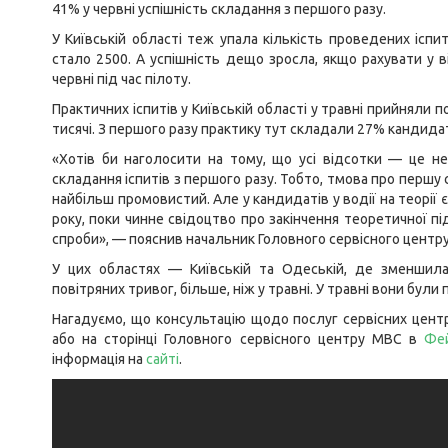
41% у червні успішність складання з першого разу.
У Київській області теж упала кількість проведених іспит
стало 2500. А успішність дещо зросла, якщо рахувати у в
червні під час пілоту.
Практичних іспитів у Київській області у травні прийняли 
тисячі. З першого разу практику тут складали 27% кандидаті
«Хотів би наголосити на тому, що усі відсотки — це не 
складання іспитів з першого разу. Тобто, тмова про першу с
найбільш промовистий. Але у кандидатів у водії на теорії
року, поки чинне свідоцтво про закінчення теоретичної пі
спроби», — пояснив начальник Головного сервісного центр
У цих областях — Київській та Одеській, де зменшилас
повітряних тривог, більше, ніж у травні. У травні вони були
Нагадуємо, що консультацію щодо послуг сервісних цент
або на сторінці Головного сервісного центру МВС в
Фе
інформація на
сайті
.