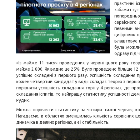
практичні і
хабами і ту
попередньо
сервісного
певними ви
цифрових пл
влаштовує п
була можли
одразу під ч
«Із майже 11 тисяч проведених у червні цього року теор
майже 2 800. Як видно це 25%. Було проведено більше 12 т
успішно складені з першого разу. Успішність складання 
кожен четвертий кандидат у водії складає теорію з першог
порівняти успішність складання торії у 4 регіонах, де п
складання іспитів, то найкращу статистику успішності д
Рудик.
Можна порівняти статистику за чотири тижні червня, ко
Нагадаємо, в областях зменшилась кількість сервісних це
динаміка в деяких регіонах, а є і стабільність.