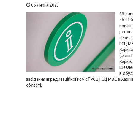
05 Липня 2023
08 лип
об 11:0
приміщ
регіон
сервіс
ГСЦ М
Харків
(філія
Харків,
Шевчен
відбуд
засідання акредитаційної комісії РСЦ ГСЦ МВС в Харкі
області.