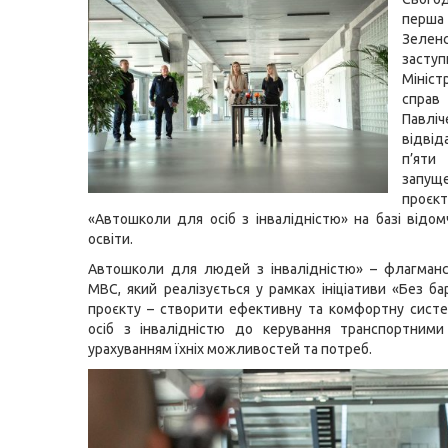
перша
Зеленс
засту
Мініст
справ
Павліч
відві
п’яти
запущ
проєкт
«Автошколи для осіб з інвалідністю» на базі відом
освіти.
Автошколи для людей з інвалідністю» – флагманс
МВС, який реалізується у рамках ініціативи «Без ба
проєкту – створити ефективну та комфортну систе
осіб з інвалідністю до керування транспортними
урахуванням їхніх можливостей та потреб.