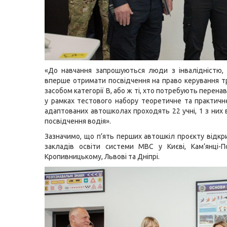
«До навчання запрошуються люди з інвалідністю, 
вперше отримати посвідчення на право керування 
засобом категорії В, або ж ті, хто потребують перенав
у рамках тестового набору теоретичне та практичн
адаптованих автошколах проходять 22 учні, 1 з них
посвідчення водія».
Зазначимо, що п’ять перших автошкіл проєкту відкри
закладів освіти системи МВС у Києві, Кам’янці-П
Кропивницькому, Львові та Дніпрі.