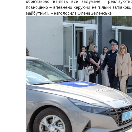
обов’язково втілять все задумане і реалізуютьс
повноцінно – впевнено керуючи не тільки автівкою,
майбутнім», – наголосила Олена Зеленська.