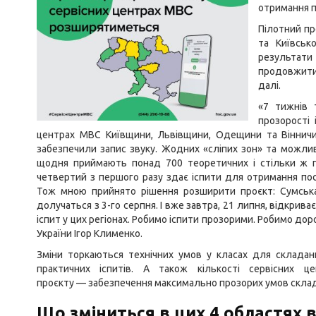
отримання п
Пілотний пр
та Київськ
результати
продовжити 
далі.
«7 тижнів 
прозорості 
центрах МВС Київщини, Львівщини, Одещини та Вінничи
забезпечили запис звуку. Жодних «сліпих зон» та можлив
щодня приймають понад 700 теоретичних і стільки ж п
четвертий з першого разу здає іспити для отримання посв
Тож мною прийнято рішення розширити проєкт: Сумська,
долучаться з 3-го серпня. І вже завтра, 21 липня, відкри
іспит у цих регіонах. Робимо іспити прозорими. Робимо дор
України Ігор Клименко.
Зміни торкаються технічних умов у класах для складан
практичних іспитів. А також кількості сервісних ц
проєкту — забезпечення максимально прозорих умов склада
Що зміниться в цих 4 областях в