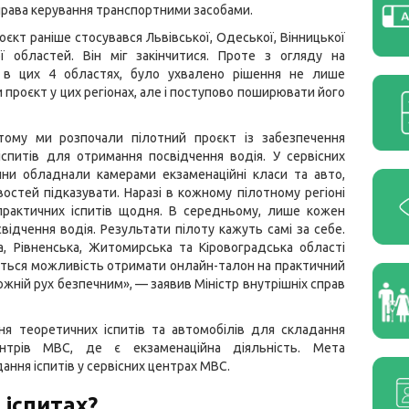
рава керування транспортними засобами.
оєкт раніше стосувався Львівської, Одеської, Вінницької
ої областей. Він міг закінчитися. Проте з огляду на
 в цих 4 областях, було ухвалено рішення не лише
проєкт у цих регіонах, але і поступово поширювати його
тому ми розпочали пілотний проєкт із забезпечення
іспитів для отримання посвідчення водія. У сервісних
ни обладнали камерами екзаменаційні класи та авто,
остей підказувати. Наразі в кожному пілотному регіоні
рактичних іспитів щодня. В середньому, лише кожен
ідчення водія. Результати пілоту кажуть самі за себе.
 Рівненська, Житомирська та Кіровоградська області
вається можливість отримати онлайн-талон на практичний
ожній рух безпечним», — заявив Міністр внутрішніх справ
ня теоретичних іспитів та автомобілів для складання
ентрів МВС, де є екзаменаційна діяльність. Мета
ння іспитів у сервісних центрах МВС.
 іспитах?