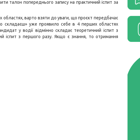
мити талон попереднього запису на практичний іспит за
их областях, варто взяти до уваги, що проєкт передбачає
но складаєш» уже проявило себе в 4 перших областях
ндидат у водії відмінно складає теоретичний іспит з
ий іспит з першого разу. Якщо є знання, то отримання