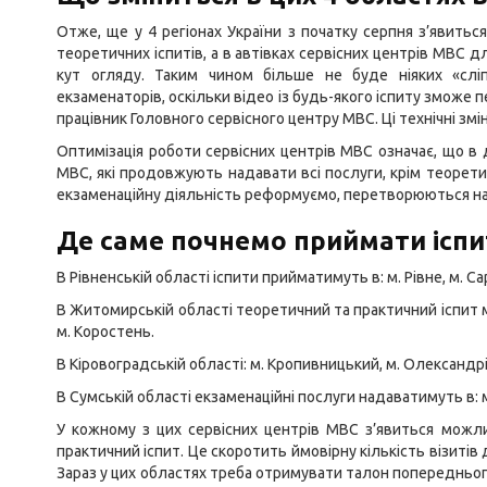
Отже, ще у 4 регіонах України з початку серпня з’явиться
теоретичних іспитів, а в автівках сервісних центрів МВС д
кут огляду. Таким чином більше не буде ніяких «слі
екзаменаторів, оскільки відео із будь-якого іспиту зможе п
працівник Головного сервісного центру МВС. Ці технічні змі
Оптимізація роботи сервісних центрів МВС означає, що в
МВС, які продовжують надавати всі послуги, крім теоретич
екзаменаційну діяльність реформуємо, перетворюються на с
Де саме почнемо приймати іспи
В Рівненській області іспити прийматимуть в: м. Рівне, м. Са
В Житомирській області теоретичний та практичний іспит м
м. Коростень.
В Кіровоградській області: м. Кропивницький, м. Олександрі
В Сумській області екзаменаційні послуги надаватимуть в: 
У кожному з цих сервісних центрів МВС з’явиться можл
практичний іспит. Це скоротить ймовірну кількість візиті
Зараз у цих областях треба отримувати талон попередньог