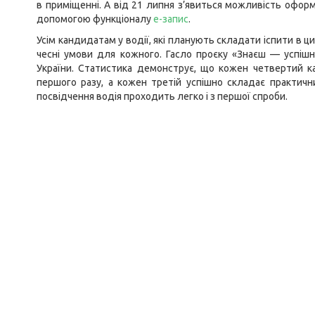
в приміщенні. А від 21 липня з’явиться можливість офор
допомогою функціоналу
е-запис
.
Усім кандидатам у водії, які планують складати іспити в ц
чесні умови для кожного. Гасло проєку «Знаєш — успіш
України. Статистика демонструє, що кожен четвертий ка
першого разу, а кожен третій успішно складає практичн
посвідчення водія проходить легко і з першої спроби.