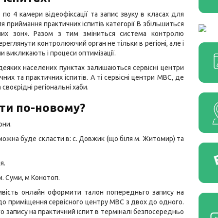
 по 4 камери відеофіксації та запис звуку в класах для
ля приймання практичних іспитів категорії В збільшиться
пих зон». Разом з тим зміниться система контролю
ереглянути контролюючий орган не тільки в регіоні, але і
ни викликають і процеси оптимізації.
 деяких населених пунктах залишаються сервісні центри
них та практичних іспитів. А ті сервісні центри МВС, де
воєрідні регіональні хаби.
ти по-новому?
рни.
ожна буде скласти в: с. Довжик (що біля м. Житомир) та
я.
м. Суми, м Конотоп.
ивість онлайн оформити талон попередньго запису на
в до приміщення сервісного центру МВС з двох до одного.
о запису на практичний іспит в терміналі безпосередньо