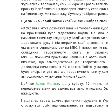
журналісти телеканалу «Ми — Україна» розпитали п
проєкту із забезпечення прозорих іспитів у сервісни
на Рівненську, Житомирську, Сумську та Кіровоградськ
Що змінив новий Закон України, який набрав сили
«В Україні є чітке розмежування: на теоретичний курс
на практичний курс підготовки водіїв. Це два о
навчання. Спочатку кандидат у водії має успішно зас
дорожнього руху і підтвердити свої знання на т
екзамені в сервісному центрі МВС. І тільки потім пі
складання теоретичного іспиту в сервісн
МВС — починати практичне навчання в автошколі.
визначає, що самопідготовка до теоретичного 
дозволена починаючи з 29 жовтня. Тобто, у кандид
буде вибір: готуватись до теоретичного іспиту сам
автошколою», — пояснив Микола Рудик.
Цей же
Закон України
, що у суботу, 29 липня, на
передбачає зміни до адміністративного кодексу Укр
вже діють.
І відтепер серед адміністративних порушень в Укра
стосуються осіб, відповідальних за підготовку 