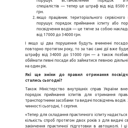
порушує встановлений порядок ате
спеціалістів — тепер це штраф від від 8500 
грн.
якщо працівник територіального сервісного
порушує порядок приймання іспиту або пор
посвідчення водія — це тягне за собою накла
від 17000 до 34000 грн.
І якщо ці два порушення будуть вчиненні посад
повторно протягом року, то за такі самі дії вже бу
штрафу від 34000 до 51000 грн — а також позбав
обіймати певні посади або займатися певною діяльн
на один рік.
Які ще зміни до правил отримання посвідч
стались сьогодні?
Також Міністерство внутрішніх справ України вн
порядок приймання іспитів для отримання прав
транспортними засобами та видачі посвідчень водія.
чинності сьогодні, 1 серпня.
«Тепер для складання практичного іспиту надаєтьс
кількість спроб протягом двох років з для видачі с
закінчення практичної підготовки в автошколі. І ці