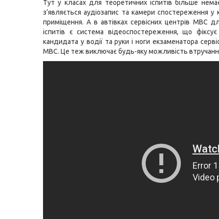
Тут у класах для теоретичних іспитів більше немає
з’являється аудіозапис та камери спостереження у 
приміщення. А в автівках сервісних центрів МВС д
іспитів є система відеоспостереження, що фіксує
кандидата у водії та руки і ноги екзаменатора серв
МВС. Це теж виключає будь-яку можливість втручання