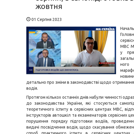
жовтня
01 Серпня 2023
Начал
Головн
серві
МВС М
у пря
загаль
ного
мараф
новин
детально про зміни в законодавстві щодо отримання
водія.
Протягом кількох останніх днів набули чинності одраз
до законодавства України, які стосуються самоп
теоретичного іспиту в сервісних центрах МВС, відп
інструкторів автошкіл та екзаменаторів сервісних ц
порушення порядку підготовки водіїв, проведенн
видачі посвідчення водія, щодо скасування обмежень
спроб практичного іспиту в сервісних центрах