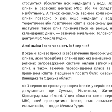
стосуються абсолютно всіх кандидатів у водії, я
іспити в сервісних центрах МВС або які склада
майбутньому. А також оновились терміни, коли мо
іспити повторно. У разі, якщо кандидат у вод
теоретичний або практичний іспит в сервісному це
наступний такий іспит призначається не раніше, 
календарних днів», — зазначив начальник Головног
центру МВС Микола Рудик.
А які зміни і кого чекають із 3 серпня?
В Україні триває проєкт із забезпечення прозорих у
іспитів, який передбачає оптимізацію екзаменаційної
регіонах, запровадження системи онлайн запису н
іспит, а також технічне переоснащення класів та
приймання іспитів. Першими у проєкті були: Київськ
Вінницька та Одеська області.
«Із 3 серпня до проєкту прозорих іспитів у сервісни
долучаються ще Сумська, Рівненська, Жито
Кіровоградська області. У цих областях кожен сер
МВС, який проводитиме іспити, стає локальн
екзаменації», — додав Микола Рудик.