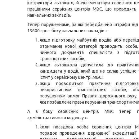
інструктори автошкіл, й екзаменатори сервісних це
працівники сервісних центрів МВС, що проводять
навчальних закладів.
Тепер порушеннями, за які передбачено штрафи від
13600 грн з боку навчальних закладів є:
якщо підготовку майбутніх водіїв або перепі
отримання нової категорії проводить особа
чинного документа спеціаліста з підгот
транспортних засобів;
якщо автошкола допустила до практично
кандидата у водії, який ще не склав успішно
іспит у сервісному центрі МВС;
якщо проводиться практична підготовк
використанням транспортних засобів, о
порушенням вимог Правил дорожнього руху, 
яка позбавлена права керування транспортними
А з боку сервісних центрів МВС тепер п
адміністративного кодексу є:
коли посадова особа сервісних центрів 
порядок проведення державної акредитації 