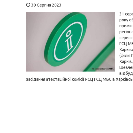
30 Серпня 2023
31 сер
року об
приміщ
регіон
сервіс
ГСЦ М
Харків
(філія
Харків,
Шевчен
відбуд
засідання атестаційної комісії РСЦ ГСЦ МВС в Харківськ