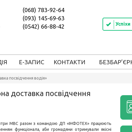
(068) 783-92-64
(093) 145-69-63
Успіхи
(0542) 66-88-42
ДІЯ
Е-ЗАПИС
КОНТАКТИ
БЕЗБАР’ЄР
авка посвідчення водія»
рна доставка посвідчення
ентри МВС разом з командою ДП «ІНФОТЕХ» працюють
енням функціонала, аби громадяни отримували якісні