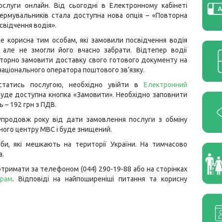
ослуги онлайн. Від сьогодні в Електронному кабінеті
ермувальників стала доступна нова опція – «Повторна
свідчення водія».
е корисна тим особам, які замовили посвідчення водія
 але не змогли його вчасно забрати. Відтепер водії
торно замовити доставку свого готового документу на
національного оператора поштового зв’язку.
статись послугою, необхідно увійти в
Електронний
я» буде доступна кнопка «Замовити». Необхідно заповнити
ь – 192 грн з ПДВ.
продовж року від дати замовлення послуги з обміну
ного центру МВС і буде знищений.
и, які мешкають на території України. На тимчасово
а.
тримати за телефоном (044) 290-19-88 або на сторінках
грам
. Відповіді на найпоширеніші питання та корисну