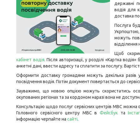
державні п
водія для к
доставка по
Послуга буд
Укрпоштою,
можуть пов
відділення 
Щоб скори
кабінет водія
. Після авторизації, у розділі «Картка воді
анкетні дані, ввести адресу та сплатити за послугу. Вартіст
Оформити доставку громадяни можуть декілька разів у
посвідчення водія. Потім документ повертається до сервіс
Зауважимо, що новою опцією можуть скористатись особ
окупованих регіонах та за кордоном наразі вона не доступн
Консультацію щодо послуг сервісних центрів МВС можна о
Головного сервісного центру МВС в
Фейсбук
та
Інста
інформацію черпайте на
сайті
.