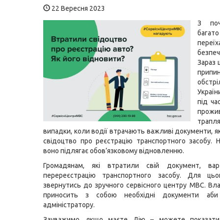
22 Вересня 2023
З поч
багат
пер
безпеч
Зараз ц
припин
обст
Украї
під ча
прожи
трапл
випадки, коли водії втрачають важливі документи, я
свідоцтво про реєстрацію транспортного засобу. 
воно підлягає обов’язковому відновленню.
Громадянам, які втратили свій документ, ва
перереєстрацію транспортного засобу. Для цьо
звернутись до зручного сервісного центру МВС. Вла
приносить з собою необхідні документи аби
адміністратору.
Зауважимо, якщо маєте Дію – можете показати