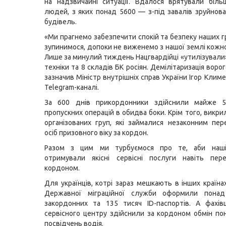
на надзвичайні ситуації. Вдалося врятували біл
людей, з яких понад 5600 — з-під завалів зруйнов
будівель.
«Ми прагнемо забезпечити спокій та безпеку наших г
зупинимося, допоки не виженемо з нашої землі кожно
Лише за минулий тиждень Нацгвардійці «утилізували
техніки та 8 складів БК росіян. Демілітаризація воро
зазначив Міністр внутрішніх справ України Ігор Клим
Telegram-каналі.
За 600 днів прикордонники здійснили майже 5
пропускних операцій в обидва боки. Крім того, викр
організованих груп, які займалися незаконним пе
осіб призовного віку за кордон.
Разом з цим ми турбуємося про те, аби наші
отримували якісні сервісні послуги навіть пер
кордоном.
Для українців, котрі зараз мешкають в інших країна
Державної міграційної служби оформили пона
закордонних та 135 тисяч ID-паспортів. А фахів
сервісного центру здійснили за кордоном обмін по
посвідчень водія.