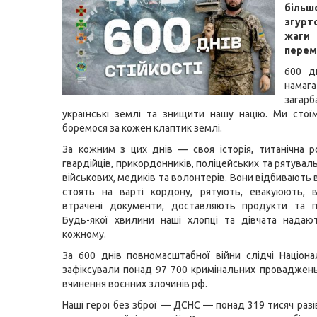
більш
згурт
жа
перем
600 д
намага
загарб
українські землі та знищити нашу націю. Ми стої
боремося за кожен клаптик землі.
За кожним з цих днів — своя історія, титанічна 
гвардійців, прикордонників, поліцейських та рятувал
військових, медиків та волонтерів. Вони відбивають 
стоять на варті кордону, рятують, евакуюють, 
втрачені документи, доставляють продукти та п
Будь-якої хвилини наші хлопці та дівчата надаю
кожному.
За 600 днів повномасштабної війни слідчі Націонал
зафіксували понад 97 700 кримінальних проваджен
вчинення воєнних злочинів рф.
Наші герої без зброї — ДСНС — понад 319 тисяч раз