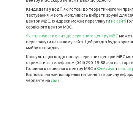
центру МВС скоротиться з двох до одного.
Кандидати у водії, які готові до теоретичного чи пра
тестування, мають можливість вибрати зручні для себ
центри МВС. Їх адреси можна переглянути
на сайті
Го
сервісного центру МВС.
Як спланувати візит до сервісного центру МВС
может
переглянути на нашому сайті. Цей розділ буде корис
майбутніх водіїв.
Консультацію щодо послуг сервісних центрів МВС мо
отримати за телефоном (044) 290-19-88 або на сторін
Головного сервісного центру МВС в
Фейсбук
та
Інста
Відповіді на найпоширеніші питання та корисну інфор
черпайте на
сайті
.