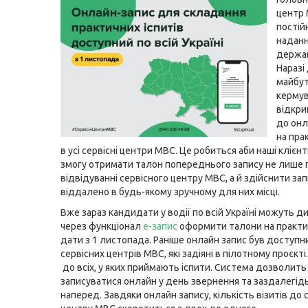
центр
постій
надан
держав
Наразі
майбут
кермув
відкри
до онл
на пра
в усі сервісні центри МВС. Це робиться аби наші клієн
змогу отримати талон попереднього запису не лише 
відвідуванні сервісного центру МВС, а й здійснити за
віддалено в будь-якому зручному для них місці.
Вже зараз кандидати у водії по всій Україні можуть д
через функціонал
е-запис
оформити талони на практич
дати з 1 листопада. Раніше онлайн запис був доступн
сервісних центрів МВС, які задіяні в пілотному проєкті.
до всіх, у яких приймають іспити. Система дозволить
записуватися онлайн у день звернення та заздалегідь,
наперед. Завдяки онлайн запису, кількість візитів до 