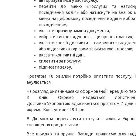
авторизуватися у застосунку;
перейти до меню «Послуги» та натисну
посвідчення водія» або натиснути на значок 
меню на цифровому посвідченні водія й вибра
посвідчення»;
вказати причину заміни документа;
вибрати тип посвідчення — цифрове+пластик;
вказати спосіб доставки — самовивіз з відділе
або ж доставка кур’єром за вказаною адресою;
вказати контактні дані;
сплатити за послугу;
підписати заяву.
Протягом 10 хвилин потрібно оплатити послугу, 
анулюється.
На розгляд онлайн-заявки сформованої через Дію пе
3 днів. Окремо надаються логістичні
Доставка Укрпоштою здійснюється протягом 7 днів і
окремо. Коштує вона 294 грн.
В Дії можна переглянути статуси заявки, а Укрп
сповіщення про доставку.
Все швидко та зручно. Завжди працюємо для нада