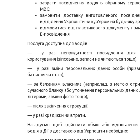
забрати посвідчення водія в обраному серві
МВС;
замовити доставку виготовленого посвідче
відділення Укрпошти чи кур’єром на будь-яку зр
відмовитися від пластикового документу і з
Е-посвідчення.
Послуга доступна для водіїв:
— у разі непридатності посвідчення для 
користування (зіпсоване, записи не читаються тощо);
— у разі зміни персональних даних особи (прізви
батькові чи статі);
— за бажанням власника (наприклад, з метою отр
сучасного бланку або уточнення персональних даних
літерами, заміни фото тощо);
— після закінчення строку дії;
— у разі крадіжки чи втрати.
Нагадуємо, щоб здійснити обмін або відновлення
водія в Дії з доставкою від Укрпошти необхідно: