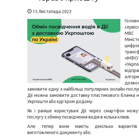
15 Листопада 2023
Голов
серві
МВС 
Мініст
цифро
транс
«ІНФО
«Укр
відпра
алго
дозво
замовити одну з найбільш популярних онлайн-послуг
Дії можна замовити доставку пластикового бланка н
Укрпошти або кур’єром додому.
Як і раніше користувачі Дії через смартфон мож
послугу з обміну посвідчення водія в кілька кліків.
Але тепер вони мають декілька варіантів
виготовленого документу або: