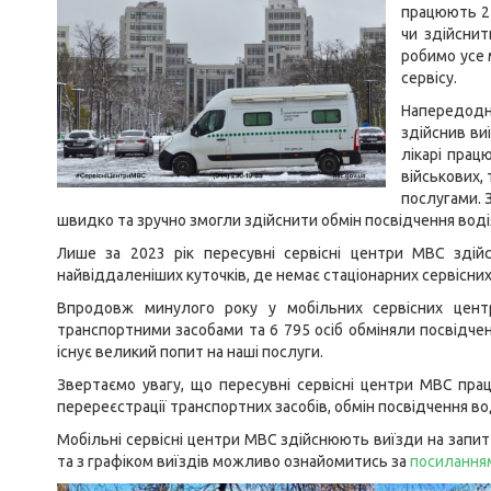
працюють 24
чи здійснит
робимо усе 
сервісу.
Напередодн
здійснив ви
лікарі прац
військових,
послугами. 
швидко та зручно змогли здійснити обмін посвідчення воді
Лише за 2023 рік пересувні сервісні центри МВС здійс
найвіддаленіших куточків, де немає стаціонарних сервісни
Впродовж минулого року у мобільних сервісних цент
транспортними засобами та 6 795 осіб обміняли посвідченн
існує великий попит на наші послуги.
Звертаємо увагу, що пересувні сервісні центри МВС пра
перереєстрації транспортних засобів, обмін посвідчення во
Мобільні сервісні центри МВС здійснюють виїзди на запит 
та з графіком виїздів можливо ознайомитись за
посилання