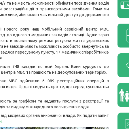
/7 та не мають можливості обміняти посвідчення водія
и реєстраційні дії з транспортними засобами. Тому ми
можливе, аби кожен мав вільний доступ до державного
і Нового року наш мобільний сервісний центр МВС
їзд до одного з медичних закладів столиці. Адже зараз
юють в посиленому режимі, рятуючи життя українських
 та не завжди мають можливість особисто звернутись за
Завдяки пересувному пункту, 17 медичних співробітників
я.
нили 748 виїздів по всій Україні. Вони курсують до
х центрів МВС та працюють на деокупованих територіях.
рах МВС здійснили 6 089 реєстраційних операцій з
я водія. Ці дані свідчать про те, що серед суспільства
цюють за графіком та надають послуги з реєстрації та
дія та видачу міжнародного посвідчення водія.
від місцевих органів виконавчої влади. Як подати запит
м
.