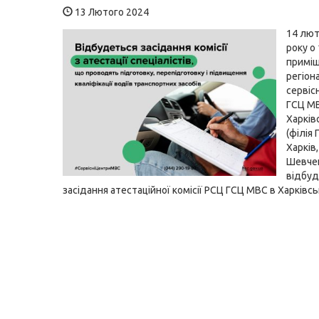
13 Лютого 2024
14 лют
року о 
приміщ
регіон
сервіс
ГСЦ М
Харків
(філія
Харків,
Шевчен
відбуд
засідання атестаційної комісії РСЦ ГСЦ МВС в Харківськ