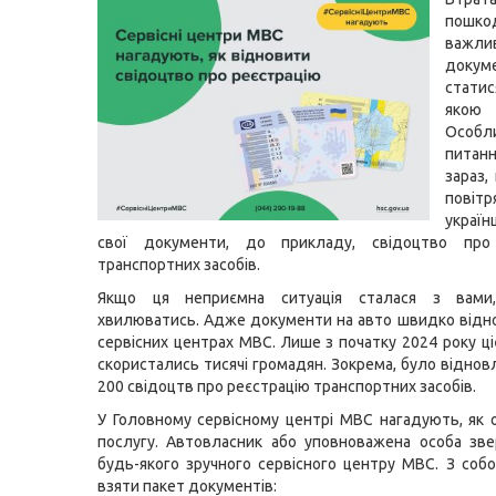
пошко
важли
докум
стати
якою
Осо
питан
зараз,
повітр
україн
свої документи, до прикладу, свідоцтво про
транспортних засобів.
Якщо ця неприємна ситуація сталася з вами
хвилюватись. Адже документи на авто швидко від
сервісних центрах МВС. Лише з початку 2024 року ц
скористались тисячі громадян. Зокрема, було віднов
200 свідоцтв про реєстрацію транспортних засобів.
У Головному сервісному центрі МВС нагадують, як
послугу. Автовласник або уповноважена особа зв
будь-якого зручного сервісного центру МВС. З соб
взяти пакет документів: