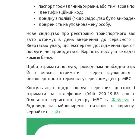
паспорт громадянина України, або тимчасова по
ідентифікаційний код;
довідку з поліції (якщо свідоцтво було викраден
довіреність на уповноважену особу.
Нове свідоцтво про реєстрацію транспортного за
авто отримує в день звернення до сервісного 
Звертаємо увагу, що експертне дослідження при от
послуги не проводиться. Вартість послуги склада
комісія банку.
Щоби отримати послугу, громадянам необхідно отр
Його можна отримати через функціона
безпосередньо в терміналі у сервісному центрі МВС.
Консультацію щодо послуг сервісних центрів
отримати за телефоном (044) 290-19-88 або н
Головного сервісного центру МВС в
Фейсбук
т
Відповіді на найпоширеніші питання та корисну
черпайте на
сайті
.