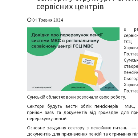
сервісних центрів
01 Травня 2024
В рег
серві
ГСЦ
Харківс
Полт
Сумсь
створе
пенсі
Сьо
Харківс
Полт
Сумській областях вони розпочали свою роботу.
Сектори будуть вести облік пенсіонерів МВС, 
прийом заяв та документів від громадян для при
перерахунку пенсій.
Основне завдання сектору з пенсійних питань —
документів для призначення пенсій та отримання пі