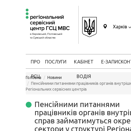
Харків
ПРО
ПОСЛУГИ
КАБІНЕТ
Е-ЗАПИС
КОН
РСЦ
ВОДІЯ
Головна
Новини
Пенсійними питаннями працівників органів внутрішн
Регіональних сервісних центрів
Пенсійними питаннями
працівників органів внутр
справ займатимуться окре
сектори у структурі Регіо