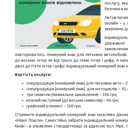
послугу, як
безпеки в м
Автовласник
онлайн – у
зверненні д
Індивідуал
державної 
замовлен
повторюватись. Номерний знак для легкових автомобілів 
до восьми літер чи від трьох до семи літер і цифр. А на
двох до п’яти літер і цифр. Індивідуальний номерний знак м
Вартість послуги:
спецпродукція (номерний знак) для легкових авто – 2
спецпродукція (номерний знак) для мотоциклів – 92,4
три символи (мінімальне замовлення) – 300 грн;
кожний наступний (до восьми символів) – 90 грн;
графічний елемент – 500 грн.
Отримати індивідуальний номерний знак можливо двома 
«Нової Пошти». Самостійно забрати індивідуальний номер
Києві – в управлінні стандартизації за адресою вул. Мрії, 