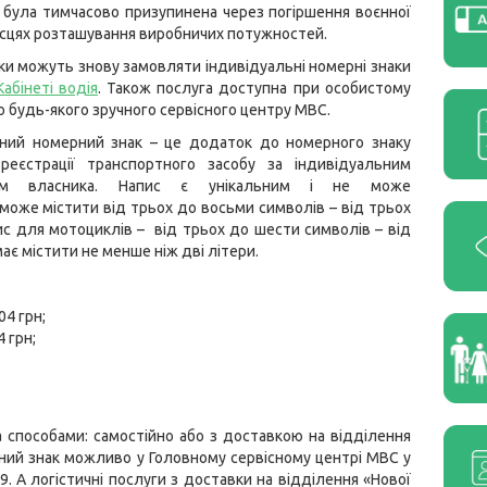
а була тимчасово призупинена через погіршення воєнної
ісцях розташування виробничих потужностей.
и можуть знову замовляти індивідуальні номерні знаки
Кабінеті водія
. Також послуга доступна при особистому
о будь-якого зручного сервісного центру МВС.
ьний номерний знак – це додаток до номерного знаку
реєстрації транспортного засобу за індивідуальним
ням власника. Напис є унікальним і не може
може містити від трьох до восьми символів – від трьох
пис для мотоциклів – від трьох до шести символів – від
ає містити не менше ніж дві літери.
04 грн;
 грн;
способами: самостійно або з доставкою на відділення
ний знак можливо у Головному сервісному центрі МВС у
19. А логістичні послуги з доставки на відділення «Нової