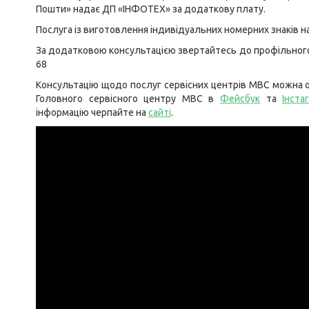
Пошти» надає ДП «ІНФОТЕХ» за додаткову плату.
Послуга із виготовлення індивідуальних номерних знаків на
За додатковою консультацією звертайтесь до профільного в
68
Консультацію щодо послуг сервісних центрів МВС можна о
Головного сервісного центру МВС в
Фейсбук
та
Інста
інформацію черпайте на
сайті
.