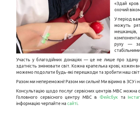
«Здай кров
охочий віком
У період важк
можуть рят
мешканців
компонента
руху — за
стабільними
Участь у благодійних донаціях — це не лише про здачу к
здатність змінювати світ. Кожна крапелька крові, кожен 
можемо подолати будь-які перешкоди та зробити наш світ 
Разом ми непереможні! Разом ми сильні! Ми віримо в ЗСУ і
Консультацію щодо послуг сервісних центрів МВС можна о
Головного сервісного центру МВС в
Фейсбук
та
Інста
інформацію черпайте на
сайті
.