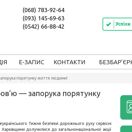
(068) 783-92-64
(093) 145-69-63
Успіхи
(0542) 66-88-42
ДІЯ
Е-ЗАПИС
КОНТАКТИ
БЕЗБАР’ЄР
апорука порятунку життя людини!
ов’ю — запорука порятунку
еукраїнського Тижня безпеки дорожнього руху сервісні
Харківщини долучилися до загальнонаціональної акції