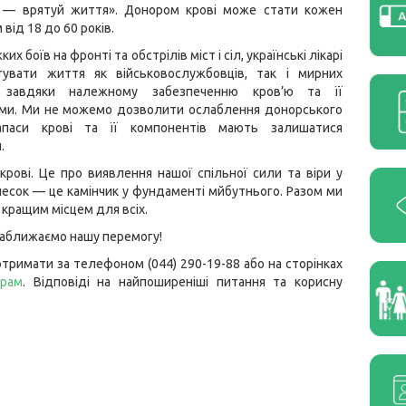
 — врятуй життя». Донором крові може стати кожен
 від 18 до 60 років.
их боїв на фронті та обстрілів міст і сіл, українські лікарі
увати життя як військовослужбовців, так і мирних
, завдяки належному забезпеченню кров’ю та її
ми. Ми не можемо дозволити ослаблення донорського
паси крові та її компонентів мають залишатися
.
рові. Це про виявлення нашої спільної сили та віри у
внесок — це камінчик у фундаменті мйбутнього. Разом ми
кращим місцем для всіх.
 наближаємо нашу перемогу!
тримати за телефоном (044) 290-19-88 або на сторінках
грам
. Відповіді на найпоширеніші питання та корисну