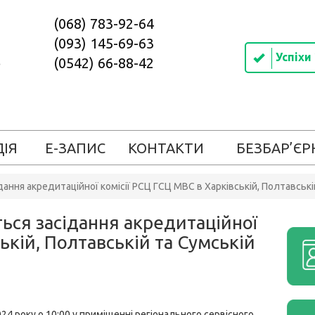
(068) 783-92-64
(093) 145-69-63
Успіхи
(0542) 66-88-42
ДІЯ
Е-ЗАПИС
КОНТАКТИ
БЕЗБАР’ЄР
дання акредитаційної комісії РСЦ ГСЦ МВС в Харківській, Полтавські
ься засідання акредитаційної
ькій, Полтавській та Сумській
24 року о 10:00 у приміщенні регіонального сервісного