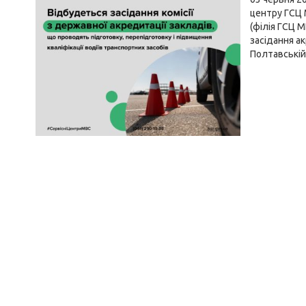
центру ГСЦ 
(філія ГСЦ М
засідання ак
Полтавській