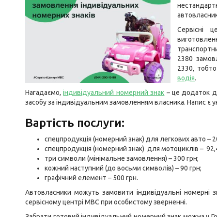
нестандартн
автовласник
Сервісні 
виготовле
транспортни
2380 замов
2330, тобт
водія
.
Нагадаємо,
індивідуальний номерний знак
– це додаток д
засобу за індивідуальним замовленням власника. Напис є 
Вартість послуги:
спецпродукція (номерний знак) для легкових авто – 2
спецпродукція (номерний знак) для мотоциклів – 92,4
три символи (мінімальне замовлення) – 300 грн;
кожний наступний (до восьми символів) – 90 грн;
графічний елемент – 500 грн.
Автовласники можуть замовити індивідуальні номерні 
сервісному центрі МВС при особистому зверненні.
Забрати готовий індивідуальний номерний знак можна у Го