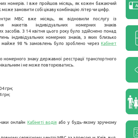
их номерів. І вже пройшов місяць, як кожен бажаючий
 може замовити собі цікаву комбінацію літер чи цифр.
центри МВС вже місяць, як відновили послугу із
ння макетів індивідуальних номерних знаків
х засобів. З 14 квітня цього року було здійснено понад
лень індивідуальних номерних знаків, з яких близько
о майже 98 % замовлень було зроблено через
Кабінет
о номерного знаку державної реєстрації транспортного
унікальним і не може повторюватись.
04 грн;
 грн;
знаки онлайн
Кабінеті водія
або у будь-якому зручному
ловному сервісному центрі МВС за адресою м. Київ, вул.