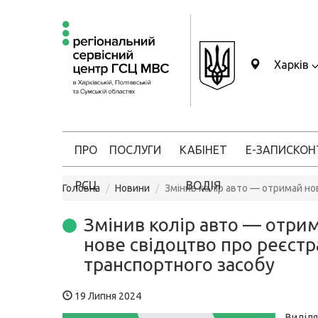
Харків
ПРО
ПОСЛУГИ
КАБІНЕТ
Е-ЗАПИС
КОН
РСЦ
ВОДІЯ
Головна
Новини
Змінив колір авто — отримай но
Змінив колір авто — отри
нове свідоцтво про реєст
транспортного засобу
19 Липня 2024
Виді