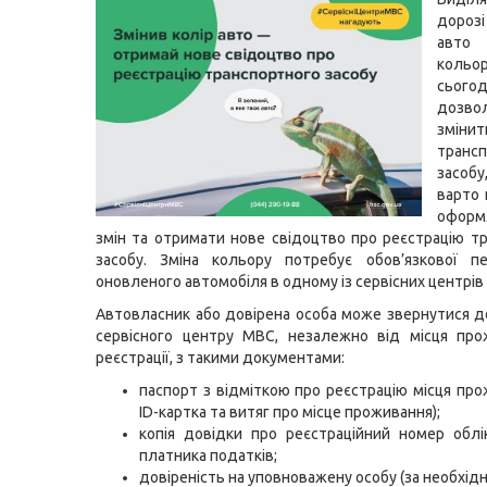
дорозі
авто 
кол
сьогод
дозво
змін
транс
засо
варто
оформ
змін та отримати нове свідоцтво про реєстрацію т
засобу. Зміна кольору потребує обов’язкової пе
оновленого автомобіля в одному із сервісних центрів
Автовласник або довірена особа може звернутися д
сервісного центру МВС, незалежно від місця про
реєстрації, з такими документами:
паспорт з відміткою про реєстрацію місця про
ID-картка та витяг про місце проживання);
копія довідки про реєстраційний номер облі
платника податків;
довіреність на уповноважену особу (за необхідно