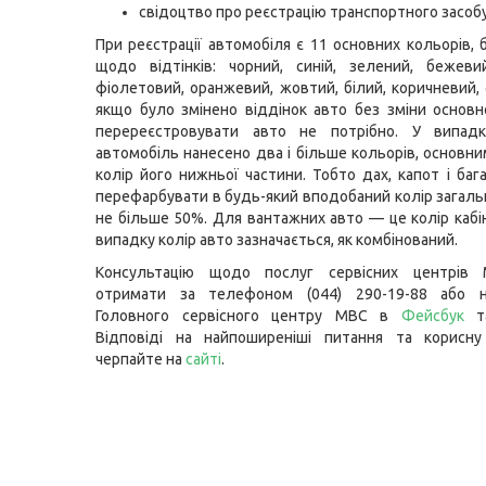
свідоцтво про реєстрацію транспортного засобу
При реєстрації автомобіля є 11 основних кольорів, 
щодо відтінків: чорний, синій, зелений, бежеви
фіолетовий, оранжевий, жовтий, білий, коричневий, 
якщо було змінено віддінок авто без зміни основн
перереєстровувати авто не потрібно. У випад
автомобіль нанесено два і більше кольорів, основни
колір його нижньої частини. Тобто дах, капот і ба
перефарбувати в будь-який вподобаний колір зага
не більше 50%. Для вантажних авто — це колір кабі
випадку колір авто зазначається, як комбінований.
Консультацію щодо послуг сервісних центрів
отримати за телефоном (044) 290-19-88 або н
Головного сервісного центру МВС в
Фейсбук
т
Відповіді на найпоширеніші питання та корисну
черпайте на
сайті
.